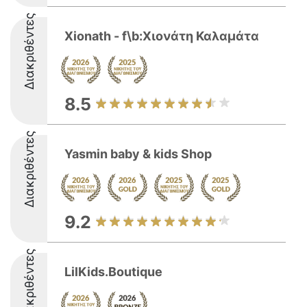
Διακριθέντες
Xionath - f\b:Χιονάτη Καλαμάτα
8.5
Διακριθέντες
Yasmin baby & kids Shop
9.2
Διακριθέντες
LilKids.Boutique