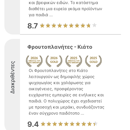
και βρεφικών ειδών. Το κατάστημα
διαθέτει μια ευρεία γκάμα προϊόντων
για παιδιά ...
8.7
Φρουτοπλανήτες - Κιάτο
Διακριθέντες
Οι Φρουτοπλανήτες στο Κιάτο
λειτουργούν ως δημοφιλής χώρος
ψυχαγωγίας και χαλάρωσης για
οικογένειες, προσφέροντας
ευχάριστες εμπειρίες σε ενήλικες και
παιδιά. Ο πολυχώρος έχει σχεδιαστεί
με προσοχή και μεράκι, συνδυάζοντας
έναν σύγχρονο παιδότοπο ...
9.4