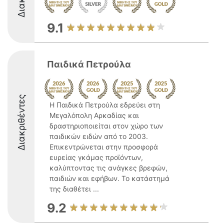
9.1
Παιδικά Πετρούλα
Διακριθέντες
Η Παιδικά Πετρούλα εδρεύει στη
Μεγαλόπολη Αρκαδίας και
δραστηριοποιείται στον χώρο των
παιδικών ειδών από το 2003.
Επικεντρώνεται στην προσφορά
ευρείας γκάμας προϊόντων,
καλύπτοντας τις ανάγκες βρεφών,
παιδιών και εφήβων. Το κατάστημά
της διαθέτει ...
9.2