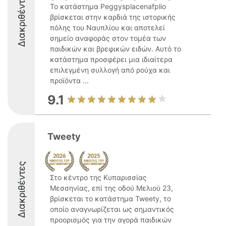
Διακριθέντες
Το κατάστημα Peggysplacenafplio
βρίσκεται στην καρδιά της ιστορικής
πόλης του Ναυπλίου και αποτελεί
σημείο αναφοράς στον τομέα των
παιδικών και βρεφικών ειδών. Αυτό το
κατάστημα προσφέρει μια ιδιαίτερα
επιλεγμένη συλλογή από ρούχα και
προϊόντα ...
9.1
Tweety
Διακριθέντες
Στο κέντρο της Κυπαρισσίας
Μεσσηνίας, επί της οδού Μελιού 23,
βρίσκεται το κατάστημα Tweety, το
οποίο αναγνωρίζεται ως σημαντικός
προορισμός για την αγορά παιδικών