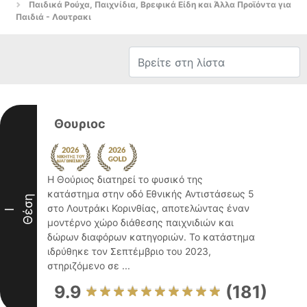
Παιδικά Ρούχα, Παιχνίδια, Βρεφικά Είδη και Άλλα Προϊόντα για
Παιδιά - Λουτρακι
Θουριοc
Η Θούριος διατηρεί το φυσικό της
κατάστημα στην οδό Εθνικής Αντιστάσεως 5
Θέση
στο Λουτράκι Κορινθίας, αποτελώντας έναν
I
μοντέρνο χώρο διάθεσης παιχνιδιών και
δώρων διαφόρων κατηγοριών. Το κατάστημα
ιδρύθηκε τον Σεπτέμβριο του 2023,
στηριζόμενο σε ...
9.9
(181)