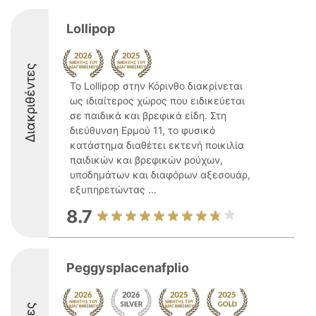
Lollipop
Διακριθέντες
Το Lollipop στην Κόρινθο διακρίνεται
ως ιδιαίτερος χώρος που ειδικεύεται
σε παιδικά και βρεφικά είδη. Στη
διεύθυνση Ερμού 11, το φυσικό
κατάστημα διαθέτει εκτενή ποικιλία
παιδικών και βρεφικών ρούχων,
υποδημάτων και διαφόρων αξεσουάρ,
εξυπηρετώντας ...
8.7
Peggysplacenafplio