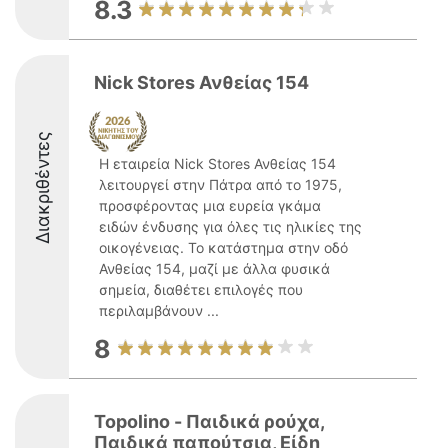
8.3
Nick Stores Ανθείας 154
Διακριθέντες
Η εταιρεία Nick Stores Ανθείας 154
λειτουργεί στην Πάτρα από το 1975,
προσφέροντας μια ευρεία γκάμα
ειδών ένδυσης για όλες τις ηλικίες της
οικογένειας. Το κατάστημα στην οδό
Ανθείας 154, μαζί με άλλα φυσικά
σημεία, διαθέτει επιλογές που
περιλαμβάνουν ...
8
Topolino - Παιδικά ρούχα,
Παιδικά παπούτσια, Είδη