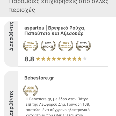
Παρόμοιες επιχειρήσεις απο άλλες
περιοχές
Διακριθέντες
aspartou | Βρεφικά Ρούχα,
Παπούτσια και Αξεσουάρ
8.8
Bebestore.gr
Διακριθέντες
Η Bebestore.gr, με έδρα στην Πάτρα
επί της Λεωφόρου Δημ. Γούναρη 168,
αποτελεί ένα σύγχρονο ηλεκτρονικό
κατάστημα που ειδικεύεται στον