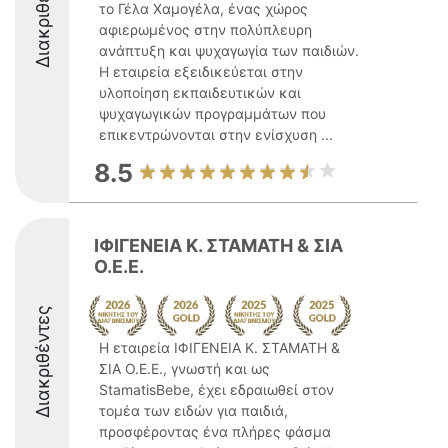
Διακριθέντες
το Γέλα Χαμογέλα, ένας χώρος
αφιερωμένος στην πολύπλευρη
ανάπτυξη και ψυχαγωγία των παιδιών.
Η εταιρεία εξειδικεύεται στην
υλοποίηση εκπαιδευτικών και
ψυχαγωγικών προγραμμάτων που
επικεντρώνονται στην ενίσχυση ...
8.5
ΙΦΙΓΕΝΕΙΑ Κ. ΣΤΑΜΑΤΗ & ΣΙΑ
Ο.Ε.Ε.
Διακριθέντες
Η εταιρεία ΙΦΙΓΕΝΕΙΑ Κ. ΣΤΑΜΑΤΗ &
ΣΙΑ Ο.Ε.Ε., γνωστή και ως
StamatisBebe, έχει εδραιωθεί στον
τομέα των ειδών για παιδιά,
προσφέροντας ένα πλήρες φάσμα