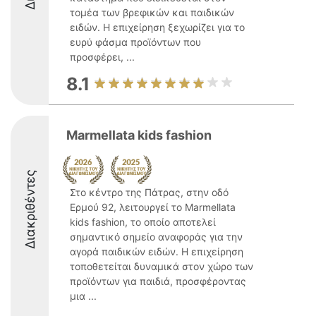
τομέα των βρεφικών και παιδικών
ειδών. Η επιχείρηση ξεχωρίζει για το
ευρύ φάσμα προϊόντων που
προσφέρει, ...
8.1
Marmellata kids fashion
Διακριθέντες
Στο κέντρο της Πάτρας, στην οδό
Ερμού 92, λειτουργεί το Marmellata
kids fashion, το οποίο αποτελεί
σημαντικό σημείο αναφοράς για την
αγορά παιδικών ειδών. Η επιχείρηση
τοποθετείται δυναμικά στον χώρο των
προϊόντων για παιδιά, προσφέροντας
μια ...