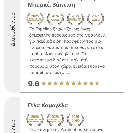
Μπεμπέ, Βάπτιση
Διακριθέντες
Το Topolino ξεχωρίζει ως ένας
δημοφιλής προορισμός στο Μεσολόγγι
για παιδικά είδη, προσφέροντας μια
πλούσια γκάμα που απευθύνεται στα
παιδιά όλων των ηλικιών. Το
κατάστημα διαθέτει πολυετή
παρουσία στον χώρο, εξειδικευόμενο
σε παιδικά ρούχα, ...
9.6
Γέλα Χαμογέλα
Στο κέντρο της Αμαλιάδας λειτουργεί