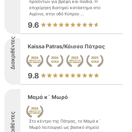
προϊόντων για βρέφη και παιδιά. Η
επιχείρηση διατηρεί κατάστημα στο
Αγρίνιο, στην οδό Κύπρου ...
9.6
Διακριθέντες
Kaissa Patras/Κάισσα Πάτρας
9.8
Μαμά κ` Μωρό
Διακριθέντες
Στο κέντρο της Πάτρας, το Μαμά κ`
Μωρό λειτουργεί ως βασικό σημείο