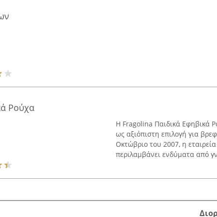
ων
κά Ρούχα
Η Fragolina Παιδικά Εφηβικά Ρ
ως αξιόπιστη επιλογή για βρεφ
Οκτώβριο του 2007, η εταιρεί
περιλαμβάνει ενδύματα από γν
Διο