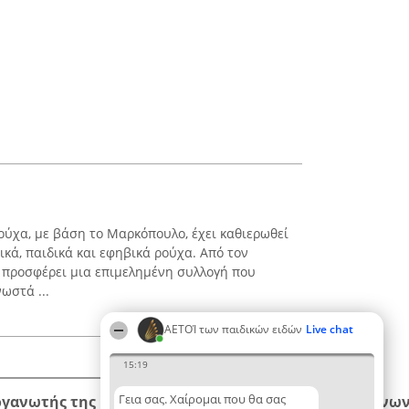
ούχα, με βάση το Μαρκόπουλο, έχει καθιερωθεί
ικά, παιδικά και εφηβικά ρούχα. Από τον
α προσφέρει μια επιμελημένη συλλογή που
ωστά ...
ΑΕΤΟΊ των παιδικών ειδών
Live chat
15:19
Γεια σας. Χαίρομαι που θα σας
ργανωτής της κατάταξης
Κατάταξη
Επικοινων