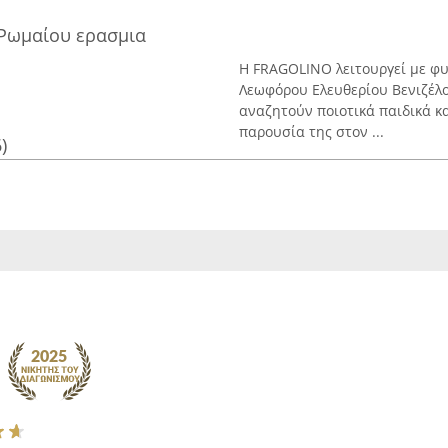
Ρωμαίου ερασμια
Η FRAGOLINO λειτουργεί με φυ
Λεωφόρου Ελευθερίου Βενιζέλο
αναζητούν ποιοτικά παιδικά κα
παρουσία της στον ...
)