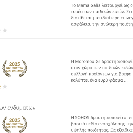
Το Mama Galia λειτουργεί ως c
τομέα των παιδικών ειδών. Στ
διατίθεται μια ιδιαίτερα επιλ
ασφάλεια, την ανώτερη ποιότητ
Η Moromou.Gr δραστηριοποιείτ
στον χώρο των παιδικών ειδών
συλλογή προϊόντων για βρέφη κ
καλύπτει ένα ευρύ φάσμα ...
κων ενδυματων
Η SOHOS δραστηριοποιείται επ
βασικό πεδίο ενασχόλησης τη
υψηλής ποιότητας. Ως εξειδικε