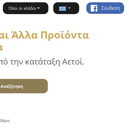
Σύνδεση
Όλοι οι κλάδοι
και Άλλα Προϊόντα
α
ό την κατάταξη Αετοί.
Αναζήτηση
ρβάρα