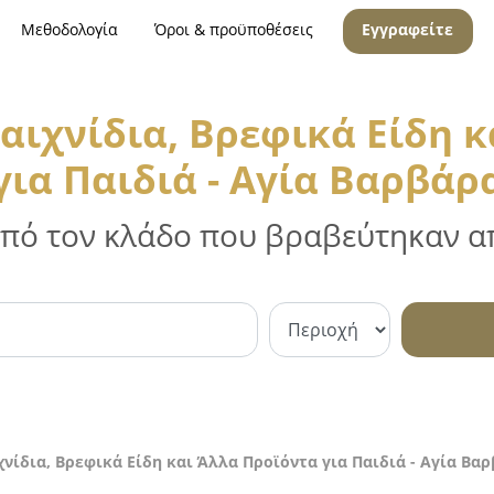
Μεθοδολογία
Όροι & προϋποθέσεις
Εγγραφείτε
αιχνίδια, Βρεφικά Είδη 
για Παιδιά - Αγία Βαρβάρ
 από τον κλάδο που βραβεύτηκαν απ
χνίδια, Βρεφικά Είδη και Άλλα Προϊόντα για Παιδιά - Αγία Βα