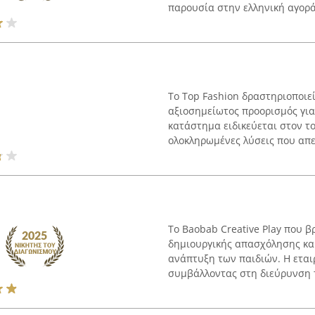
παρουσία στην ελληνική αγορά 
Το Top Fashion δραστηριοποιεί
αξιοσημείωτος προορισμός για 
κατάστημα ειδικεύεται στον τ
ολοκληρωμένες λύσεις που απε
Το Baobab Creative Play που β
δημιουργικής απασχόλησης κα
ανάπτυξη των παιδιών. Η εταιρ
συμβάλλοντας στη διεύρυνση τ