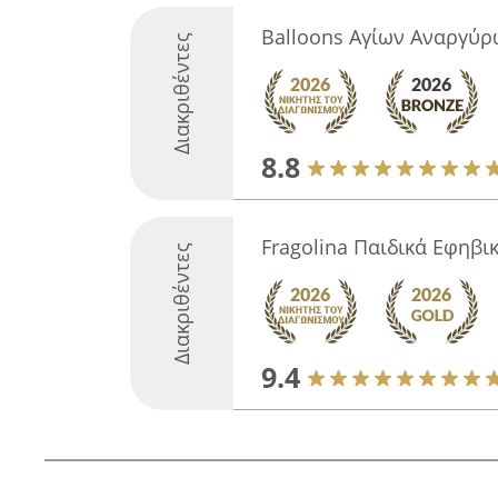
Balloons Αγίων Αναργύρ
Διακριθέντες
8.8
Fragolina Παιδικά Εφηβι
Διακριθέντες
9.4