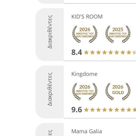
KID'S ROOM
Διακριθέντες
8.4
Kingdome
Διακριθέντες
9.6
Mama Galia