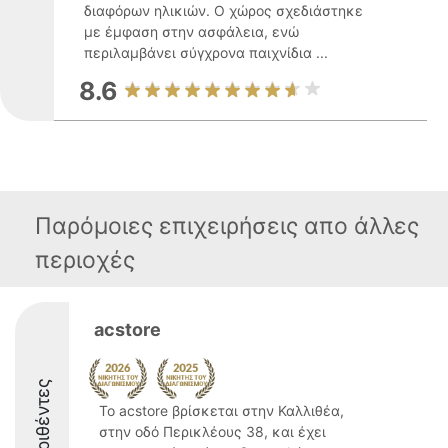
διαφόρων ηλικιών. Ο χώρος σχεδιάστηκε
με έμφαση στην ασφάλεια, ενώ
περιλαμβάνει σύγχρονα παιχνίδια ...
8.6
Παρόμοιες επιχειρήσεις απο άλλες
περιοχές
acstore
Διακριθέντες
Το acstore βρίσκεται στην Καλλιθέα,
στην οδό Περικλέους 38, και έχει