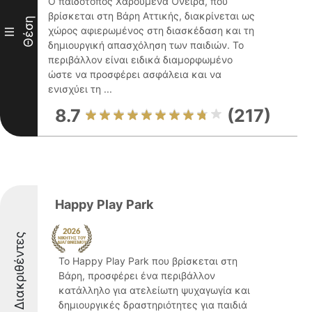
Ο παιδότοπος Χαρούμενα Όνειρα, που
βρίσκεται στη Βάρη Αττικής, διακρίνεται ως
Θέση
χώρος αφιερωμένος στη διασκέδαση και τη
III
δημιουργική απασχόληση των παιδιών. Το
περιβάλλον είναι ειδικά διαμορφωμένο
ώστε να προσφέρει ασφάλεια και να
ενισχύει τη ...
8.7
(217)
Happy Play Park
Διακριθέντες
Το Happy Play Park που βρίσκεται στη
Βάρη, προσφέρει ένα περιβάλλον
κατάλληλο για ατελείωτη ψυχαγωγία και
δημιουργικές δραστηριότητες για παιδιά