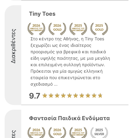
Tiny Toes
Διακριθέντες
Στο κέντρο της Αθήνας, η Tiny Toes
ξεχωρίζει ως ένας ιδιαίτερος
προορισμός για βρεφικά και παιδικά
είδη υψηλής ποιότητας, με μια μεγάλη
και επιλεγμένη συλλογή προϊόντων.
Πρόκειται για μία αμιγώς ελληνική
εταιρεία που επικεντρώνεται στο
σχεδιασμό ...
9.7
Φαντασία Παιδικά Ενδύματα