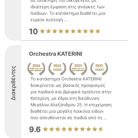
σε ολόκληρη την οικογένεια, με
ιδιαίτερη έμφαση στις ανάγκες των
παιδιών. Το κατάστημα διαθέτει μια
ευρεία συλλογή ...
10
Orchestra KATERINI
Διακριθέντες
Το κατάστημα Orchestra KATERINI
διακρίνεται ως βασικός προορισμός
για παιδικά και βρεφικά προϊόντα στην
Κατερίνη, με έδρα στη διεύθυνση
Μεγάλου Αλεξάνδρου 25. Η επιχείρηση
διαθέτει μια μεγάλη ποικιλία ειδών
που απευθύνεται σε παιδιά από τη ...
9.6