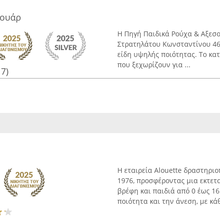
σουάρ
Η Πηγή Παιδικά Ρούχα & Αξεσο
Στρατηλάτου Κωνσταντίνου 46,
είδη υψηλής ποιότητας. Το κα
που ξεχωρίζουν για ...
17)
Η εταιρεία Alouette δραστηριο
1976, προσφέροντας μια εκτετ
βρέφη και παιδιά από 0 έως 16
ποιότητα και την άνεση, με κάθ