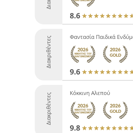
8.6
Φαντασία Παιδικά Ενδύμ
Διακριθέντες
9.6
Κόκκινη Αλεπού
Διακριθέντες
9.8