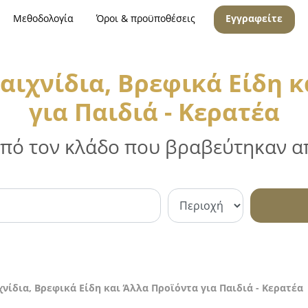
Μεθοδολογία
Όροι & προϋποθέσεις
Εγγραφείτε
αιχνίδια, Βρεφικά Είδη 
για Παιδιά - Κερατέα
 από τον κλάδο που βραβεύτηκαν απ
χνίδια, Βρεφικά Είδη και Άλλα Προϊόντα για Παιδιά - Κερατέα