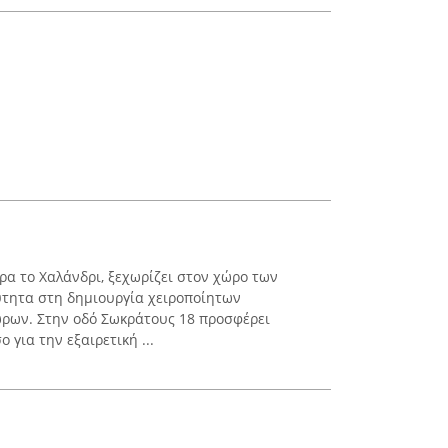
δρα το Χαλάνδρι, ξεχωρίζει στον χώρο των
ύτητα στη δημιουργία χειροποίητων
ώρων. Στην οδό Σωκράτους 18 προσφέρει
 για την εξαιρετική ...