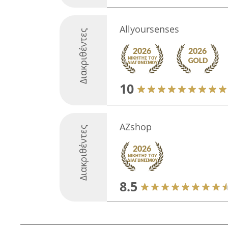
Allyoursenses
Διακριθέντες
10
AZshop
Διακριθέντες
8.5