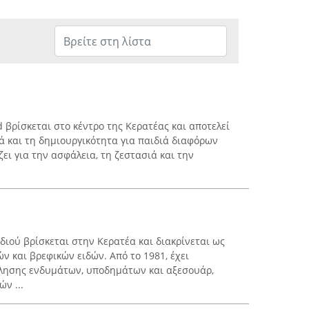
 βρίσκεται στο κέντρο της Κερατέας και αποτελεί
ά και τη δημιουργικότητα για παιδιά διαφόρων
ζει για την ασφάλεια, τη ζεστασιά και την
διού βρίσκεται στην Κερατέα και διακρίνεται ως
ν και βρεφικών ειδών. Από το 1981, έχει
ώλησης ενδυμάτων, υποδημάτων και αξεσουάρ,
ν ...