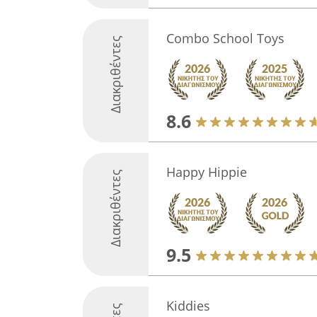
Combo School Toys
Διακριθέντες
8.6
Happy Hippie
Διακριθέντες
9.5
Kiddies