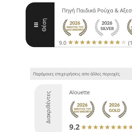
Πηγή Παιδικά Ρούχα & Αξε
Θέση
III
9.0
(
Παρόμοιες επιχειρήσεις απο άλλες περιοχές
Alouette
Διακριθέντες
9.2