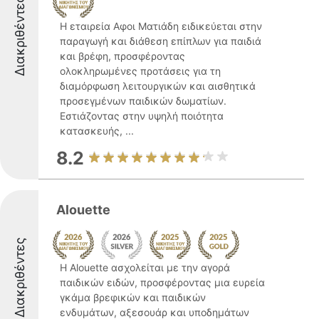
Διακριθέντες
Η εταιρεία Αφοι Ματιάδη ειδικεύεται στην
παραγωγή και διάθεση επίπλων για παιδιά
και βρέφη, προσφέροντας
ολοκληρωμένες προτάσεις για τη
διαμόρφωση λειτουργικών και αισθητικά
προσεγμένων παιδικών δωματίων.
Εστιάζοντας στην υψηλή ποιότητα
κατασκευής, ...
8.2
Alouette
Διακριθέντες
Η Alouette ασχολείται με την αγορά
παιδικών ειδών, προσφέροντας μια ευρεία
γκάμα βρεφικών και παιδικών
ενδυμάτων, αξεσουάρ και υποδημάτων