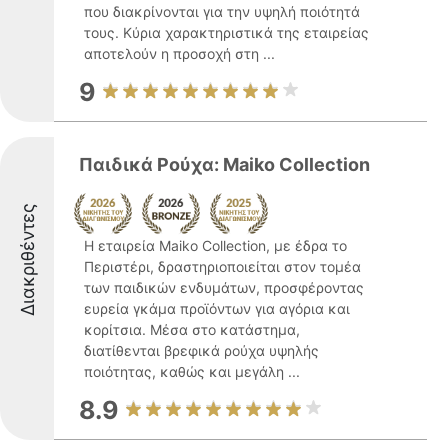
που διακρίνονται για την υψηλή ποιότητά
τους. Κύρια χαρακτηριστικά της εταιρείας
αποτελούν η προσοχή στη ...
9
Παιδικά Ρούχα: Maiko Collection
Διακριθέντες
Η εταιρεία Maiko Collection, με έδρα το
Περιστέρι, δραστηριοποιείται στον τομέα
των παιδικών ενδυμάτων, προσφέροντας
ευρεία γκάμα προϊόντων για αγόρια και
κορίτσια. Μέσα στο κατάστημα,
διατίθενται βρεφικά ρούχα υψηλής
ποιότητας, καθώς και μεγάλη ...
8.9