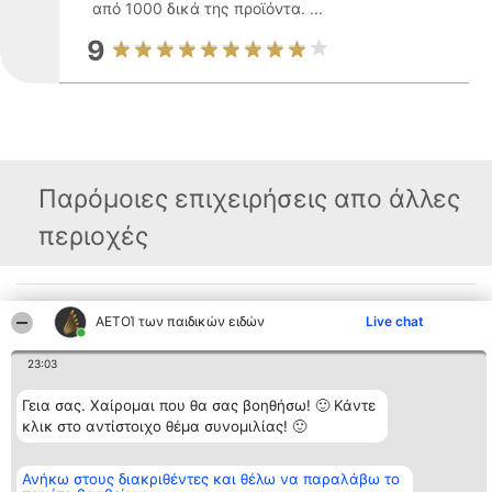
από 1000 δικά της προϊόντα. ...
9
Παρόμοιες επιχειρήσεις απο άλλες
περιοχές
Διοργανωτής της
Κατάταξη
Επικοινωνία
ΑΕΤΟΊ των παιδικών ειδών
Live chat
κατάταξης
Διακριθέντες
Επικοινωνία
BEAUTIFUL COMPANY
Λίστα όλων
Μονοπρόσωπη ΙΚΕ
των
23:03
ΤΗΛ. ΕΠΙΚΟΙΝΩΝΙΑΣ:
διακριθέντων
2104128019
Μεθοδολογία
Γεια σας. Χαίρομαι που θα σας βοηθήσω! 🙂 Κάντε
email:
Όροι &
aetoi@beautifulcompany.co
κλικ στο αντίστοιχο θέμα συνομιλίας! 🙂
προϋποθέσεις
ΠΟΛΙΤΙΚΗ
ΑΠΟΡΡΗΤΟΥ
Ανήκω στους διακριθέντες και θέλω να παραλάβω το