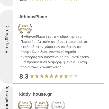
AthinasPlace
Διακριθέντες
Η ΑθηνάςPlace έχει την έδρα της στο
Περιστέρι Αττικής και δραστηριοποιείται
σταθερά στον χώρο των παιδικών και
βρεφικών ειδών. Αποτελεί σημείο
αναφοράς για οικογένειες που αναζητούν
μια προσεγμένα διαμορφωμένη συλλογή
προϊόντων, καλύπτοντας ...
8.3
Διακριθέντες
kiddy_house.gr