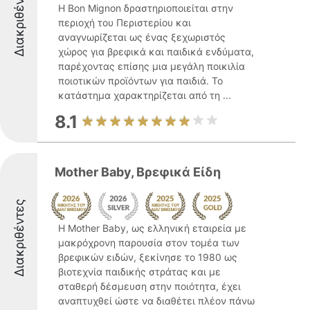
Διακριθέντες
Η Bon Mignon δραστηριοποιείται στην
περιοχή του Περιστερίου και
αναγνωρίζεται ως ένας ξεχωριστός
χώρος για βρεφικά και παιδικά ενδύματα,
παρέχοντας επίσης μια μεγάλη ποικιλία
ποιοτικών προϊόντων για παιδιά. Το
κατάστημα χαρακτηρίζεται από τη ...
8.1
Mother Baby, Βρεφικά Είδη
Διακριθέντες
Η Mother Baby, ως ελληνική εταιρεία με
μακρόχρονη παρουσία στον τομέα των
βρεφικών ειδών, ξεκίνησε το 1980 ως
βιοτεχνία παιδικής στράτας και με
σταθερή δέσμευση στην ποιότητα, έχει
αναπτυχθεί ώστε να διαθέτει πλέον πάνω