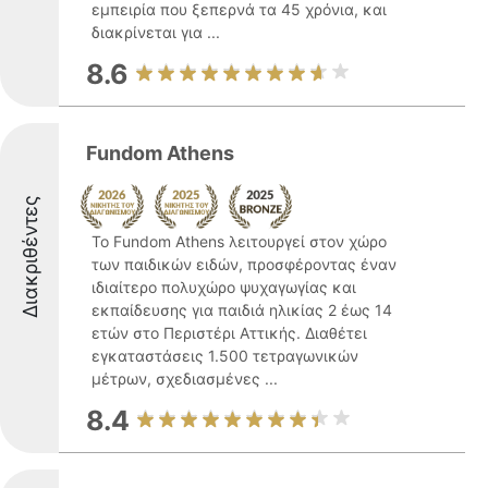
εμπειρία που ξεπερνά τα 45 χρόνια, και
διακρίνεται για ...
8.6
Fundom Athens
Διακριθέντες
Το Fundom Athens λειτουργεί στον χώρο
των παιδικών ειδών, προσφέροντας έναν
ιδιαίτερο πολυχώρο ψυχαγωγίας και
εκπαίδευσης για παιδιά ηλικίας 2 έως 14
ετών στο Περιστέρι Αττικής. Διαθέτει
εγκαταστάσεις 1.500 τετραγωνικών
μέτρων, σχεδιασμένες ...
8.4