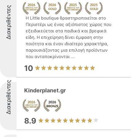
Διακριθέντες
Η Little boutique δραστηριοποιείται στο
Περιστέρι ως ένας αξιόπιστος χώρος που
εξειδικεύεται στα παιδικά και βρεφικά
είδη. Η επιχείρηση δίνει έμφαση στην
ποιότητα και έναν ιδιαίτερο χαρακτήρα,
παρουσιάζοντας μια επιλογή προϊόντων
που ανταποκρίνονται ...
10
Διακριθέντες
Kinderplanet.gr
8.9