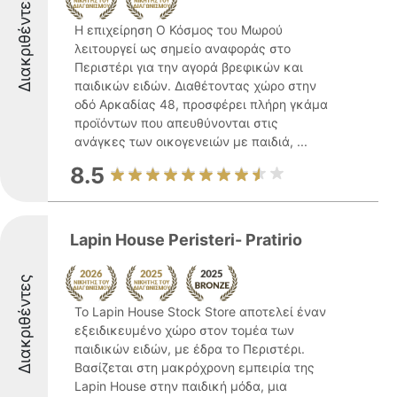
Διακριθέντες
Η επιχείρηση Ο Κόσμος του Μωρού
λειτουργεί ως σημείο αναφοράς στο
Περιστέρι για την αγορά βρεφικών και
παιδικών ειδών. Διαθέτοντας χώρο στην
οδό Αρκαδίας 48, προσφέρει πλήρη γκάμα
προϊόντων που απευθύνονται στις
ανάγκες των οικογενειών με παιδιά, ...
8.5
Lapin House Peristeri- Pratirio
Διακριθέντες
Το Lapin House Stock Store αποτελεί έναν
εξειδικευμένο χώρο στον τομέα των
παιδικών ειδών, με έδρα το Περιστέρι.
Βασίζεται στη μακρόχρονη εμπειρία της
Lapin House στην παιδική μόδα, μια