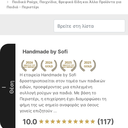
Παιδικά Ρούχα, Παιχνίδια, Βρεφικά Είδη και Άλλα Προϊόντα για
Παιδιά - Περιστέρι
Handmade by Sofi
Η εταιρεία Handmade by Sofi
δραστηριοποιείται στον τομέα των παιδικών
Θέση
ειδών, προσφέροντας μια επιλεγμένη
I
συλλογή ρούχων για παιδιά. Με βάση το
Περιστέρι, η επιχείρηση έχει διαμορφώσει τη
φήμη της ως σημείο αναφοράς για όσους
γονείς επιζητούν ...
10.0
(117)