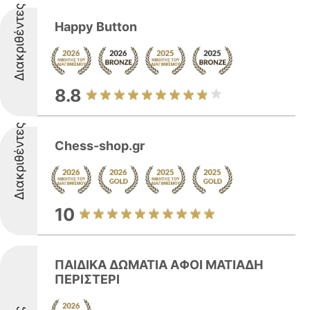
Διακριθέντες
Happy Button
8.8
Διακριθέντες
Chess-shop.gr
10
ΠΑΙΔΙΚΑ ΔΩΜΑΤΙΑ ΑΦΟΙ ΜΑΤΙΑΔΗ
ΠΕΡΙΣΤΕΡΙ