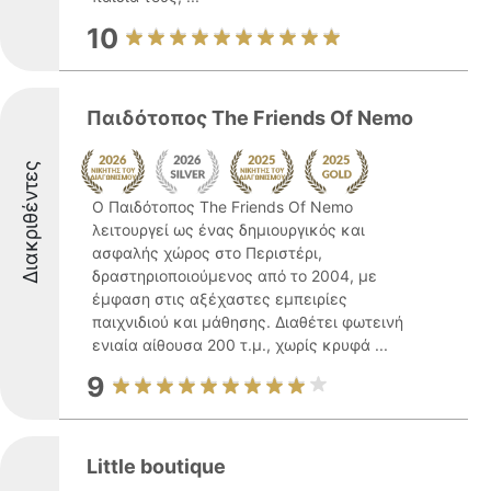
10
Παιδότοπος The Friends Of Nemo
Διακριθέντες
Ο Παιδότοπος The Friends Of Nemo
λειτουργεί ως ένας δημιουργικός και
ασφαλής χώρος στο Περιστέρι,
δραστηριοποιούμενος από το 2004, με
έμφαση στις αξέχαστες εμπειρίες
παιχνιδιού και μάθησης. Διαθέτει φωτεινή
ενιαία αίθουσα 200 τ.μ., χωρίς κρυφά ...
9
Little boutique