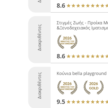
8.6
Στιγμές Ζωής - Προίκα 
Διακριθέντες
&Ξενοδοχειακός Ιματισμ
8.6
Κούνια bella playground
Διακριθέντες
9.5