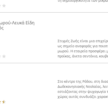
τη δημιουργικότητα των μικρών
Μωρού-Λευκά Είδη
ός
Στιγμές Ζωής είναι μια επιχεί
ως σημείο αναφοράς για ποιοτι
μωρού. Η εταιρεία προσφέρει 
προίκας, άνετα σεντόνια, κουβερ
Στο κέντρο της Ρόδου, στη δι
Δωδεκανησιακής Νεολαίας, λει
εστιάζοντας στην ψυχαγωγία τ
χώρος αυτός συνδυάζει χαρακτη