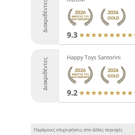
Διακριθέντες
9.3
Happy Toys Santorini
Διακριθέντες
9.2
Παρόμοιες επιχειρήσεις απο άλλες περιοχές