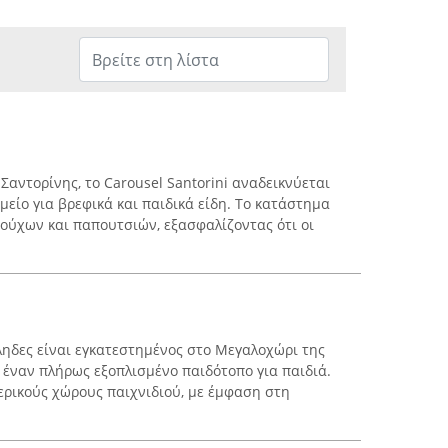
Σαντορίνης, το Carousel Santorini αναδεικνύεται
μείο για βρεφικά και παιδικά είδη. Το κατάστημα
ρούχων και παπουτσιών, εξασφαλίζοντας ότι οι
ηδες είναι εγκατεστημένος στο Μεγαλοχώρι της
 έναν πλήρως εξοπλισμένο παιδότοπο για παιδιά.
τερικούς χώρους παιχνιδιού, με έμφαση στη