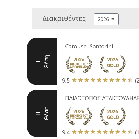
Διακριθέντες
2026
Carousel Santorini
Θέση
I
9.5
(
ΠΑΙΔΟΤΟΠΟΣ ΑΤΑΚΤΟΥΛΗΔ
Θέση
II
9.4
(