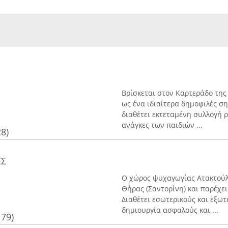
Βρίσκεται στον Καρτεράδο της 
ως ένα ιδιαίτερα δημοφιλές ση
διαθέτει εκτεταμένη συλλογή 
ανάγκες των παιδιών ...
28)
ΕΣ
Ο χώρος ψυχαγωγίας Ατακτούλ
Θήρας (Σαντορίνη) και παρέχει
Διαθέτει εσωτερικούς και εξω
δημιουργία ασφαλούς και ...
179)