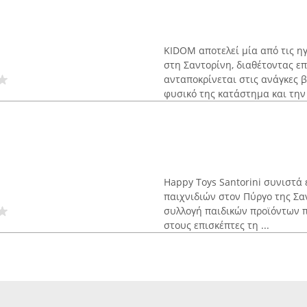
KIDOM αποτελεί μία από τις ηγ
στη Σαντορίνη, διαθέτοντας ε
ανταποκρίνεται στις ανάγκες 
φυσικό της κατάστημα και την 
Happy Toys Santorini συνιστά 
παιχνιδιών στον Πύργο της Σα
συλλογή παιδικών προϊόντων π
στους επισκέπτες τη ...