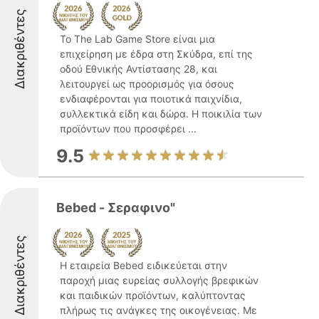
Διακριθέντες
Το The Lab Game Store είναι μια
επιχείρηση με έδρα στη Σκύδρα, επί της
οδού Εθνικής Αντίστασης 28, και
λειτουργεί ως προορισμός για όσους
ενδιαφέρονται για ποιοτικά παιχνίδια,
συλλεκτικά είδη και δώρα. Η ποικιλία των
προϊόντων που προσφέρει ...
9.5
Bebed - Σεραφινο"
Διακριθέντες
Η εταιρεία Bebed ειδικεύεται στην
παροχή μιας ευρείας συλλογής βρεφικών
και παιδικών προϊόντων, καλύπτοντας
πλήρως τις ανάγκες της οικογένειας. Με