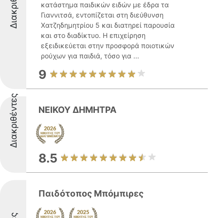
Διακριθέντες
κατάστημα παιδικών ειδών με έδρα τα
Γιαννιτσά, εντοπίζεται στη διεύθυνση
Χατζηδημητρίου 5 και διατηρεί παρουσία
και στο διαδίκτυο. Η επιχείρηση
εξειδικεύεται στην προσφορά ποιοτικών
ρούχων για παιδιά, τόσο για ...
9
Διακριθέντες
ΝΕΙΚΟΥ ΔΗΜΗΤΡΑ
8.5
Παιδότοπος Μπόμπιρες