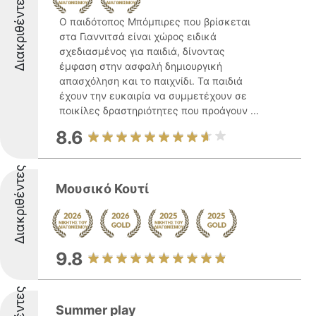
Διακριθέντες
Ο παιδότοπος Μπόμπιρες που βρίσκεται
στα Γιαννιτσά είναι χώρος ειδικά
σχεδιασμένος για παιδιά, δίνοντας
έμφαση στην ασφαλή δημιουργική
απασχόληση και το παιχνίδι. Τα παιδιά
έχουν την ευκαιρία να συμμετέχουν σε
ποικίλες δραστηριότητες που προάγουν ...
8.6
Διακριθέντες
Μουσικό Κουτί
9.8
Summer play