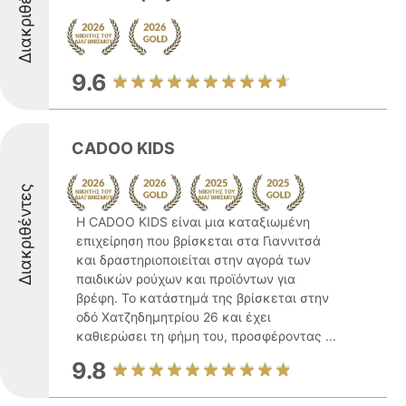
Διακριθέντες
9.6
CADOO KIDS
Διακριθέντες
Η CADOO KIDS είναι μια καταξιωμένη
επιχείρηση που βρίσκεται στα Γιαννιτσά
και δραστηριοποιείται στην αγορά των
παιδικών ρούχων και προϊόντων για
βρέφη. Το κατάστημά της βρίσκεται στην
οδό Χατζηδημητρίου 26 και έχει
καθιερώσει τη φήμη του, προσφέροντας ...
9.8