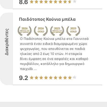
8.6
Παιδότοπος Κούνια μπέλα
Διακριθέντες
Ο Παιδότοπος Κούνια μπέλα στα Γιαννιτσά
συνιστά έναν ειδικά διαμορφωμένο χώρο
ψυχαγωγίας, που απευθύνεται σε παιδιά
ηλικίας από 2 έως 10 ετών. Η εταιρεία
δίνει έμφαση σε ένα ασφαλές και καθαρό
περιβάλλον, κατάλληλο για δημιουργικό
παιχνίδι ...
9.2