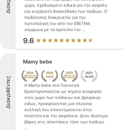
χώρο, σχεδιασμένο ειδικά για την ασφαλή
και ευχάριστη διασκέδαση των παιδιών. Ο
παιδότοπος διακρίνεται για την
πιστοποίησή του από τον ΕΒΕΤΑΜ,
σύμφωνα με τα πρότυπα του ...
9.6
Mamy bebe
Διακριθέντες
Η Mamy bebe στα Γιαννιτσά
δραστηριοποιείται ως σημείο αναφοράς
στον χώρο των παιδικών και βρεφικών
ειδών, προσφέροντας μια πλούσια
συλλογή που επικεντρώνεται στην
ποιότητα και την ασφάλεια. Δίνει ιδιαίτερο
βάρος στις απαιτήσεις τόσο των παιδιών
...