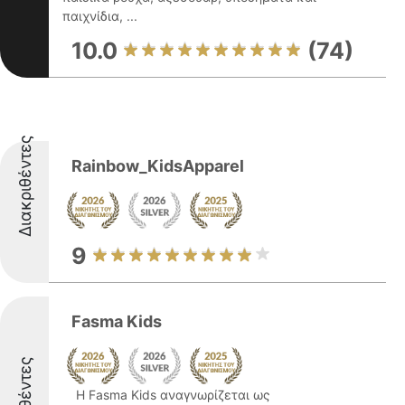
παιχνίδια, ...
10.0
(74)
Διακριθέντες
Rainbow_KidsApparel
9
Fasma Kids
Η Fasma Kids αναγνωρίζεται ως