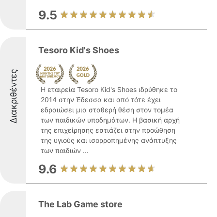
9.5
Tesoro Kid's Shoes
Διακριθέντες
Η εταιρεία Tesoro Kid's Shoes ιδρύθηκε το
2014 στην Έδεσσα και από τότε έχει
εδραιώσει μια σταθερή θέση στον τομέα
των παιδικών υποδημάτων. Η βασική αρχή
της επιχείρησης εστιάζει στην προώθηση
της υγιούς και ισορροπημένης ανάπτυξης
των παιδιών ...
9.6
The Lab Game store