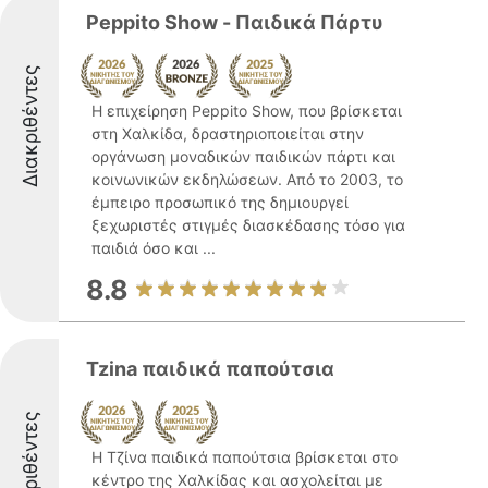
Peppito Show - Παιδικά Πάρτυ
Διακριθέντες
Η επιχείρηση Peppito Show, που βρίσκεται
στη Χαλκίδα, δραστηριοποιείται στην
οργάνωση μοναδικών παιδικών πάρτι και
κοινωνικών εκδηλώσεων. Από το 2003, το
έμπειρο προσωπικό της δημιουργεί
ξεχωριστές στιγμές διασκέδασης τόσο για
παιδιά όσο και ...
8.8
Tzina παιδικά παπούτσια
Διακριθέντες
Η Τζίνα παιδικά παπούτσια βρίσκεται στο
κέντρο της Χαλκίδας και ασχολείται με