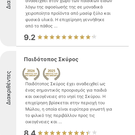
αναδειχθεί στον χώρο των παιδικών ειδών
λόγω της αφοσίωσής της σε μοναδικά
χειροποίητα προϊόντα από μασίφ ξύλο και
φυσικά υλικά. Η επιχείρηση γεννήθηκε
από το πάθος ...
9.2
Παιδότοπος Σκύρος
Διακριθέντες
Παιδότοπος Σκύρος έχει αναδειχθεί ως
ένας σημαντικός προορισμός για παιδιά
και οικογένειες στο νησί της Σκύρου. Η
επιχείρηση βρίσκεται στην περιοχή του
Μώλου, η οποία είναι ευρύτερα γνωστή για
το φιλικό της περιβάλλον προς τις
οικογένειες και ...
8.4