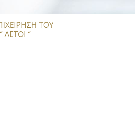
ΠΙΧΕΙΡΗΣΗ ΤΟΥ
 ΑΕΤΟΙ ‘’