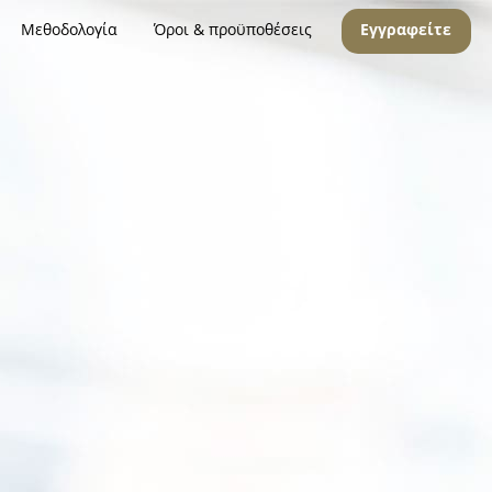
Μεθοδολογία
Όροι & προϋποθέσεις
Εγγραφείτε