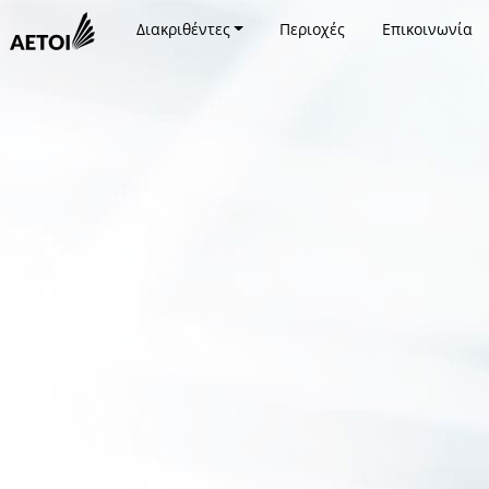
Διακριθέντες
Περιοχές
Επικοινωνία