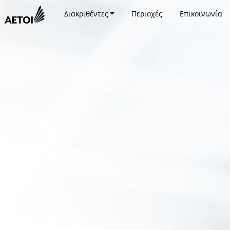
Διακριθέντες
Περιοχές
Επικοινωνία