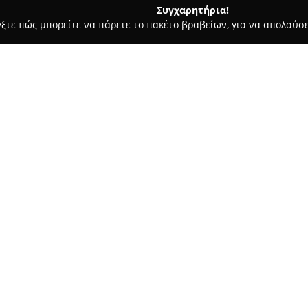
Συγχαρητήρια!
γξτε πώς μπορείτε να πάρετε το πακέτο βραβείων, για να απολαύσε
ίδια, Βρεφικά Είδη και Άλλα Προϊόντα για Παιδιά - Αλεξανδρεια
Σχετικά με την εταιρεία:
Ο
Παιδότοπος CAROUSEL
είνα
ψυχαγωγίας που βρίσκεται στη
χώρος έχει διαμορφωθεί λαμβά
την αρμονική συνύπαρξη των π
περιβάλλον για παιχνίδι, γέλιο
Παράλληλα, οι ενήλικες συνοδ
απολαύσουν καφέ ή να δοκιμάσ
και burger. Το
CAROUSEL
διακ
διασκέδαση των παιδιών με τ
καθιστώντας το ιδανικό σημείο