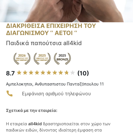
ΔΙΑΚΡΙΘΕΙΣΑ ΕΠΙΧΕΙΡΗΣΗ ΤΟΥ
ΔΙΑΓΩΝΙΣΜΟΥ ‘’ ΑΕΤΟΙ ‘’
Παιδικά παπούτσια all4kid
8.7
(10)
Αμπελοκηποι, Ανθυπασπιστου Πανταζόπουλου 11
Εμφάνιση αριθμού τηλεφώνου
Σχετικά με την εταιρεία:
Η εταιρεία
all4kid
δραστηριοποιείται στον χώρο των
παιδικών ειδών, δίνοντας ιδιαίτερη έμφαση στα