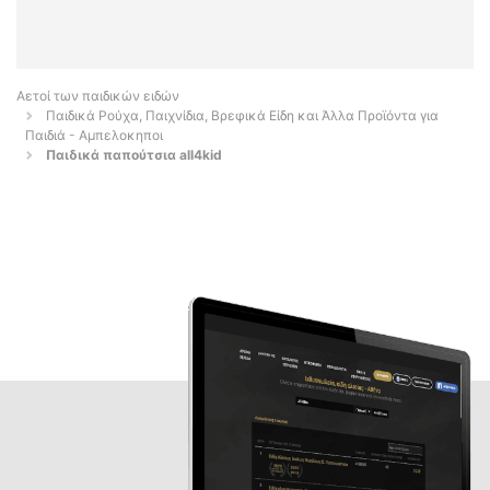
Αετοί των παιδικών ειδών
Παιδικά Ρούχα, Παιχνίδια, Βρεφικά Είδη και Άλλα Προϊόντα για
Παιδιά - Αμπελοκηποι
Παιδικά παπούτσια all4kid