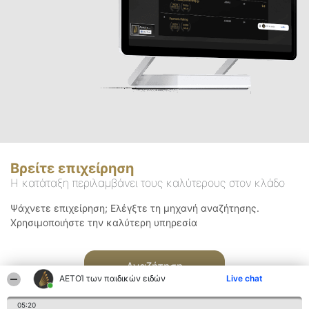
Βρείτε επιχείρηση
Η κατάταξη περιλαμβάνει τους καλύτερους στον κλάδο
Ψάχνετε επιχείρηση; Ελέγξτε τη μηχανή αναζήτησης.
Χρησιμοποιήστε την καλύτερη υπηρεσία
Αναζήτηση
ΑΕΤΟΊ των παιδικών ειδών
Live chat
05:20