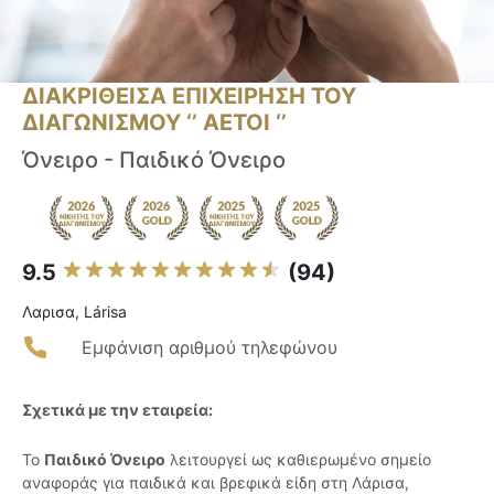
ΔΙΑΚΡΙΘΕΙΣΑ ΕΠΙΧΕΙΡΗΣΗ ΤΟΥ
ΔΙΑΓΩΝΙΣΜΟΥ ‘’ ΑΕΤΟΙ ‘’
Όνειρο - Παιδικό Όνειρο
9.5
(94)
Λαρισα, Lárisa
Εμφάνιση αριθμού τηλεφώνου
Σχετικά με την εταιρεία:
Το
Παιδικό Όνειρο
λειτουργεί ως καθιερωμένο σημείο
αναφοράς για παιδικά και βρεφικά είδη στη Λάρισα,