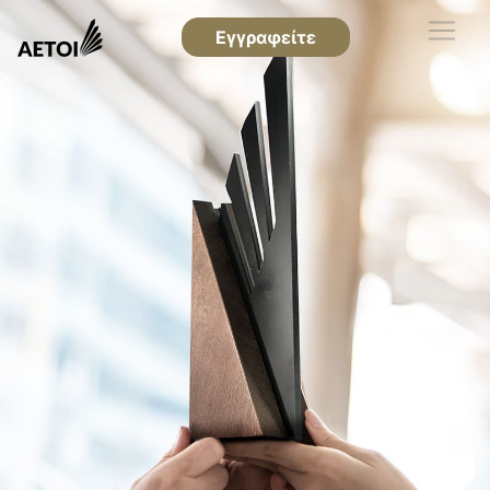
Εγγραφείτε