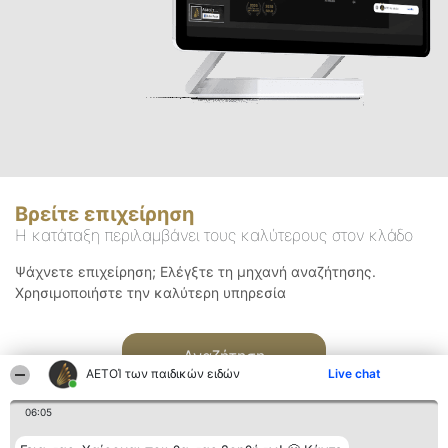
Βρείτε επιχείρηση
Η κατάταξη περιλαμβάνει τους καλύτερους στον κλάδο
Ψάχνετε επιχείρηση; Ελέγξτε τη μηχανή αναζήτησης.
Χρησιμοποιήστε την καλύτερη υπηρεσία
Αναζήτηση
ΑΕΤΟΊ των παιδικών ειδών
Live chat
06:05