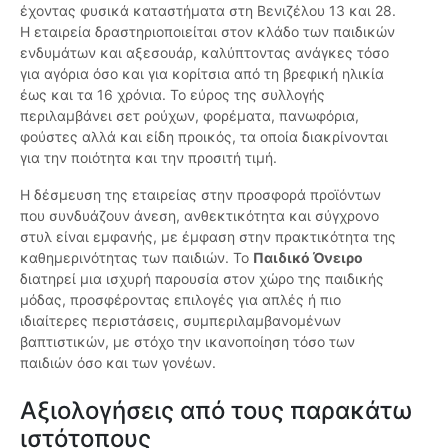
έχοντας φυσικά καταστήματα στη Βενιζέλου 13 και 28.
Η εταιρεία δραστηριοποιείται στον κλάδο των παιδικών
ενδυμάτων και αξεσουάρ, καλύπτοντας ανάγκες τόσο
για αγόρια όσο και για κορίτσια από τη βρεφική ηλικία
έως και τα 16 χρόνια. Το εύρος της συλλογής
περιλαμβάνει σετ ρούχων, φορέματα, πανωφόρια,
φούστες αλλά και είδη προικός, τα οποία διακρίνονται
για την ποιότητα και την προσιτή τιμή.
Η δέσμευση της εταιρείας στην προσφορά προϊόντων
που συνδυάζουν άνεση, ανθεκτικότητα και σύγχρονο
στυλ είναι εμφανής, με έμφαση στην πρακτικότητα της
καθημερινότητας των παιδιών. Το
Παιδικό Όνειρο
διατηρεί μια ισχυρή παρουσία στον χώρο της παιδικής
μόδας, προσφέροντας επιλογές για απλές ή πιο
ιδιαίτερες περιστάσεις, συμπεριλαμβανομένων
βαπτιστικών, με στόχο την ικανοποίηση τόσο των
παιδιών όσο και των γονέων.
Αξιολογήσεις από τους παρακάτω
ιστότοπους