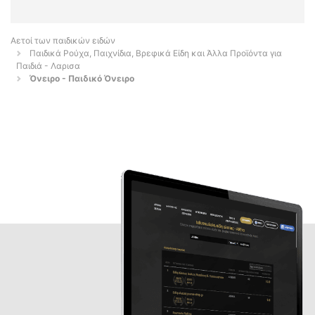
Αετοί των παιδικών ειδών
Παιδικά Ρούχα, Παιχνίδια, Βρεφικά Είδη και Άλλα Προϊόντα για
Παιδιά - Λαρισα
Όνειρο - Παιδικό Όνειρο