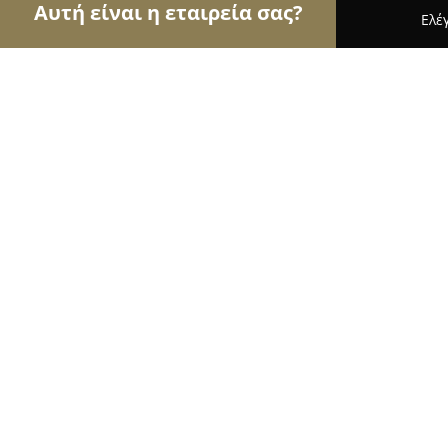
Αυτή είναι η εταιρεία σας?
Ελέ
Αετοί των παιδικών ειδών
Παιδικά Ρούχα, Παιχν
ANGEL BOX
9.8
(112)
Σέρρες, Σκούταρι
Εμφάνιση αριθμού τηλεφώνου