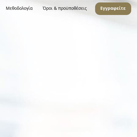
Μεθοδολογία
Όροι & προϋποθέσεις
Εγγραφείτε