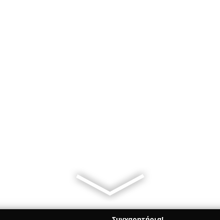
Συγχαρητήρια!