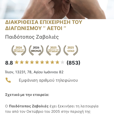
ΔΙΑΚΡΙΘΕΙΣΑ ΕΠΙΧΕΙΡΗΣΗ ΤΟΥ
ΔΙΑΓΩΝΙΣΜΟΥ ‘’ ΑΕΤΟΙ ‘’
Παιδότοπος Ζαβολιές
8.8
(853)
Ίλιον, 13231, 78, Αγίου Ιωάννου 82
Εμφάνιση αριθμού τηλεφώνου
Σχετικά με την εταιρεία:
Ο
Παιδότοπος Ζαβολιές
έχει ξεκινήσει τη λειτουργία
του από τον Οκτώβριο του 2005 στην περιοχή της