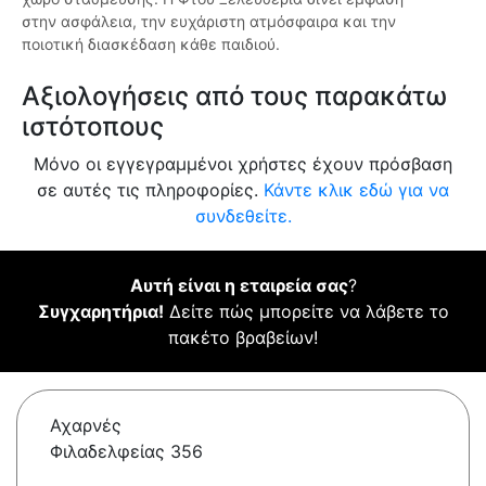
στην ασφάλεια, την ευχάριστη ατμόσφαιρα και την
ποιοτική διασκέδαση κάθε παιδιού.
Αξιολογήσεις από τους παρακάτω
ιστότοπους
Μόνο οι εγγεγραμμένοι χρήστες έχουν πρόσβαση
σε αυτές τις πληροφορίες.
Κάντε κλικ εδώ για να
συνδεθείτε.
Αυτή είναι η εταιρεία σας
?
Συγχαρητήρια!
Δείτε πώς μπορείτε να λάβετε το
πακέτο βραβείων!
Αχαρνές
Φιλαδελφείας 356