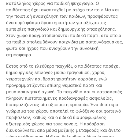
κατάλληλος χώρος για παιδική ψυχαγωγία. Ο
παιδότοπος έχει αναπτυχθεί με στόχο την ποικιλία και
την ποιοτική ενασχόληση των παιδιών, προσφέροντας
ένα ευρύ φάσμα δραστηριοτήτων για αξέχαστες
εμπειρίες παιχνιδιού και δημιουργικής απασχόλησης.
Στον χώρο πραγματοποιούνται παιδικά πάρτι, στα οποία
τα παιδιά απολαμβάνουν παιχνίδια με σαπουνόφουσκες,
φώτα και ήχους που ενισχύουν την συνολική
ατμόσφαιρα.
Εκτός από το ελεύθερο παιχνίδι, ο παιδότοπος παρέχει
δημιουργικές επιλογές μέσω τραγουδιού, χορού,
χειροτεχνιών και δραστηριοτήτων καραόκε, ενώ
προγραμματίζονται επίσης θεματικά πάρτι και
μουσικοκινητική αγωγή. Τα παιχνίδια και οι κατασκευές
πληρούν πιστοποιημένες προδιαγραφές ασφαλείας,
διασφαλίζοντας μία αξιόπιστη εμπειρία. Ένα ιδιαίτερο
γνώρισμα του χώρου αποτελεί το φιλόξενο και φωτεινό
περιβάλλον, καθώς και ο ειδικά διαμορφωμένος
εξωτερικός χώρος για τους γονείς. Η πρόσβαση
διευκολύνεται από μέσα μαζικής μεταφοράς και άνετο
χώρο στάθμευσης. Η Φτου Ξελευθερία δίνει έμφαση