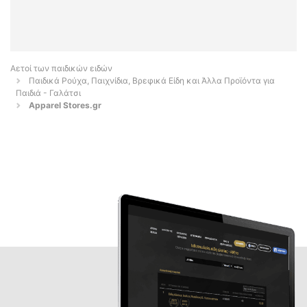
Αετοί των παιδικών ειδών
Παιδικά Ρούχα, Παιχνίδια, Βρεφικά Είδη και Άλλα Προϊόντα για
Παιδιά - Γαλάτσι
Apparel Stores.gr