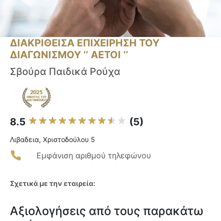
ΔΙΑΚΡΙΘΕΙΣΑ ΕΠΙΧΕΙΡΗΣΗ ΤΟΥ
ΔΙΑΓΩΝΙΣΜΟΥ ‘’ ΑΕΤΟΙ ‘’
Σβούρα Παιδικά Ρούχα
8.5
(5)
Λιβαδεια, Χριστοδούλου 5
Εμφάνιση αριθμού τηλεφώνου
Σχετικά με την εταιρεία:
Αξιολογήσεις από τους παρακάτω