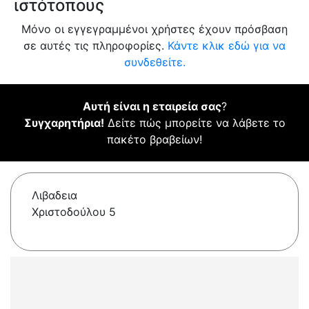
ιστότοπους
Μόνο οι εγγεγραμμένοι χρήστες έχουν πρόσβαση
σε αυτές τις πληροφορίες.
Κάντε κλικ εδώ για να
συνδεθείτε.
Αυτή είναι η εταιρεία σας
?
Συγχαρητήρια!
Δείτε πώς μπορείτε να λάβετε το
πακέτο βραβείων!
Λιβαδεια
Χριστοδούλου 5