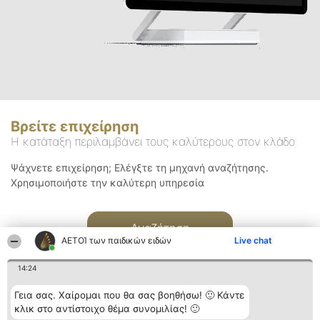
Βρείτε επιχείρηση
Η κατάταξη περιλαμβάνει τους καλύτερους στον κλάδο
Ψάχνετε επιχείρηση; Ελέγξτε τη μηχανή αναζήτησης.
Χρησιμοποιήστε την καλύτερη υπηρεσία
Αναζήτηση
ΑΕΤΟΊ των παιδικών ειδών
Live chat
14:24
Γεια σας. Χαίρομαι που θα σας βοηθήσω! 🙂 Κάντε
κλικ στο αντίστοιχο θέμα συνομιλίας! 🙂