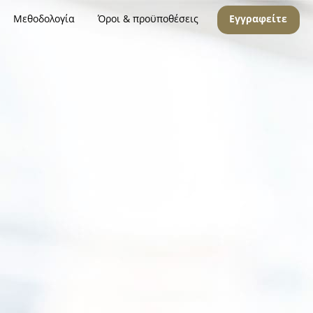
Μεθοδολογία
Όροι & προϋποθέσεις
Εγγραφείτε