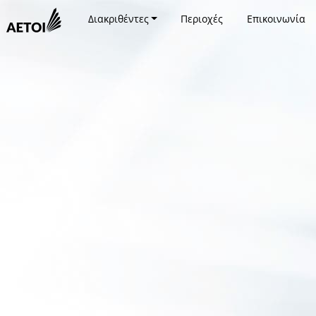
Διακριθέντες
Περιοχές
Επικοινωνία