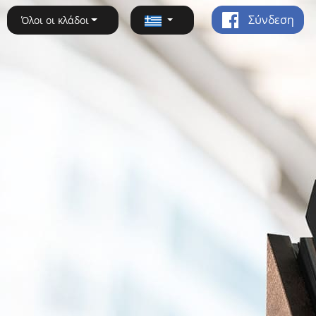
Σύνδεση
Όλοι οι κλάδοι