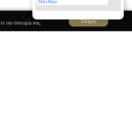
Άλλο θέμα
Έλεγχος
τε την επιτυχία σας.
 η οποία εδρεύει στην Καλαμαριά Θεσσαλονίκης,
ν βρεφικών και παιδικών ειδών ως μία αξιόπιστη
ιπροσωπείες και τις εισαγωγές, διαθέτοντας μια
 υψηλής ποιότητας που απευθύνονται τόσο σε
άνει εξειδίκευση σε βρεφικά καρότσια και
ου, αντιπροσωπεύοντας δημοφιλή παγκοσμίως