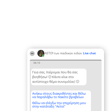
ΑΕΤΟΊ των παιδικών ειδών
Live chat
06:10
Γεια σας. Χαίρομαι που θα σας
βοηθήσω! 🙂 Κάντε κλικ στο
αντίστοιχο θέμα συνομιλίας! 🙂
Ανήκω στους διακριθέντες και θέλω
να παραλάβω το πακέτο βραβείων
Θέλω να ελέγξω την επιχείρηση μου
στην κατάταξη "Αετοί"