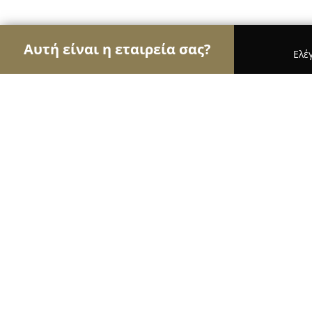
Αυτή είναι η εταιρεία σας?
Ελέ
Αετοί των παιδικών ειδών
Παιδικά Ρούχα, Παιχν
ΦΛΩΡΟΣ ΙΩΑΝΝΗΣ-FLOROS IOANNIS(PEGPERE
ΦΛΩΡΟΣ ΙΩΑΝΝΗΣ-FLOROS IOANNI
(BRITAX-ROMER)
8.3
(20)
Καλαμαριά, Δορυλαίου 10