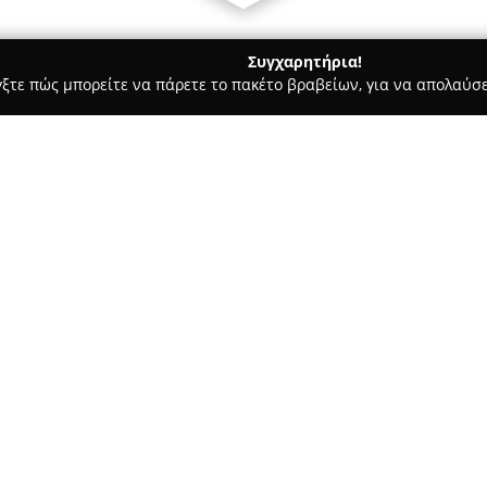
Συγχαρητήρια!
γξτε πώς μπορείτε να πάρετε το πακέτο βραβείων, για να απολαύσε
ίδια, Βρεφικά Είδη και Άλλα Προϊόντα για Παιδιά - Καλαμαριά
GO)-(BRITAX-ROMER)
S(PEGPEREGO)-
Σχετικά με την εταιρεία:
Η εταιρεία
Φλώρος Ιωάννης
,
έχει καταξιωθεί στον τομέα τω
επιχείρηση. Εστιάζει στις αντ
ευρεία ποικιλία από προϊόντα
παιδιά όσο και σε γονείς.
Η δραστηριότητά της περιλαμβ
παιδικά καθίσματα αυτοκινήτ