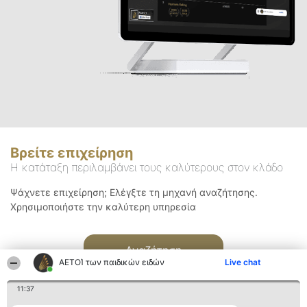
Βρείτε επιχείρηση
Η κατάταξη περιλαμβάνει τους καλύτερους στον κλάδο
Ψάχνετε επιχείρηση; Ελέγξτε τη μηχανή αναζήτησης.
Χρησιμοποιήστε την καλύτερη υπηρεσία
Αναζήτηση
ΑΕΤΟΊ των παιδικών ειδών
Live chat
11:37