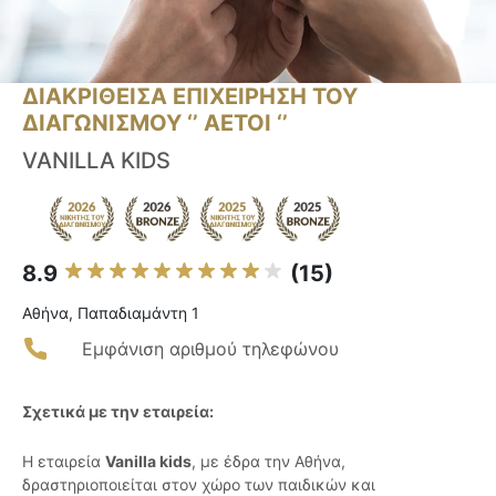
ΔΙΑΚΡΙΘΕΙΣΑ ΕΠΙΧΕΙΡΗΣΗ ΤΟΥ
ΔΙΑΓΩΝΙΣΜΟΥ ‘’ ΑΕΤΟΙ ‘’
VANILLA KIDS
8.9
(15)
Αθήνα, Παπαδιαμάντη 1
Εμφάνιση αριθμού τηλεφώνου
Σχετικά με την εταιρεία:
Η εταιρεία
Vanilla kids
, με έδρα την Αθήνα,
δραστηριοποιείται στον χώρο των παιδικών και