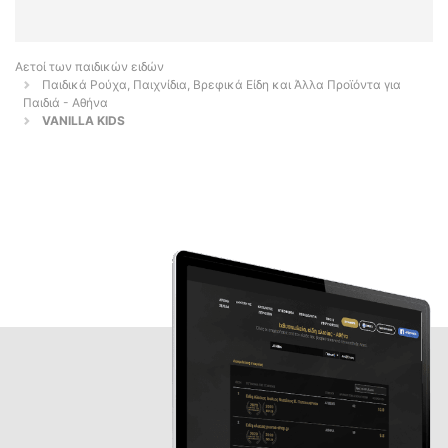
Αετοί των παιδικών ειδών
Παιδικά Ρούχα, Παιχνίδια, Βρεφικά Είδη και Άλλα Προϊόντα για
Παιδιά - Αθήνα
VANILLA KIDS