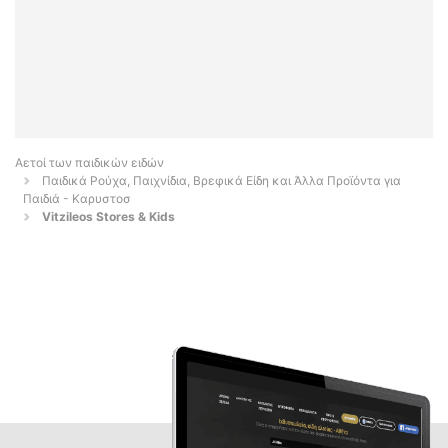
Αετοί των παιδικών ειδών
Παιδικά Ρούχα, Παιχνίδια, Βρεφικά Είδη και Άλλα Προϊόντα για
Παιδιά - Καρυστοσ
Vitzileos Stores & Kids