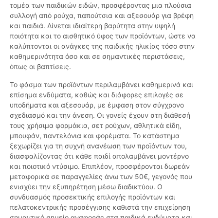
τομέα των παιδικών ειδών, προσφέροντας μια πλούσια
συλλογή από ρούχα, παπούτσια και αξεσουάρ για βρέφη
και παιδιά. Δίνεται ιδιαίτερη βαρύτητα στην υψηλή
ποιότητα και το αισθητικό ύφος των προϊόντων, ώστε να
καλύπτονται οι ανάγκες της παιδικής ηλικίας τόσο στην
καθημερινότητα όσο και σε σημαντικές περιστάσεις,
όπως οι βαπτίσεις.
Το φάσμα των προϊόντων περιλαμβάνει καθημερινά και
επίσημα ενδύματα, καθώς και διάφορες επιλογές σε
υποδήματα και αξεσουάρ, με έμφαση στον σύγχρονο
σχεδιασμό και την άνεση. Οι γονείς έχουν στη διάθεσή
τους χρήσιμα φορμάκια, σετ ρούχων, αθλητικά είδη,
μπουφάν, παντελόνια και φορέματα. Το κατάστημα
ξεχωρίζει για τη συχνή ανανέωση των προϊόντων του,
διασφαλίζοντας ότι κάθε παιδί απολαμβάνει μοντέρνο
και ποιοτικό ντύσιμο. Επιπλέον, προσφέρονται δωρεάν
μεταφορικά σε παραγγελίες άνω των 50€, γεγονός που
ενισχύει την εξυπηρέτηση μέσω διαδικτύου. Ο
συνδυασμός προσεκτικής επιλογής προϊόντων και
πελατοκεντρικής προσέγγισης καθιστά την επιχείρηση
σημαντικό σημείο αναφοράς στα παιδικά ενδύματα και