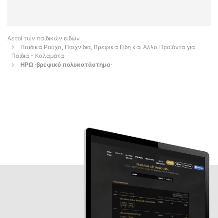
Αετοί των παιδικών ειδών
Παιδικά Ρούχα, Παιχνίδια, Βρεφικά Είδη και Άλλα Προϊόντα για
Παιδιά - Καλαμάτα
ΗΡΩ ·βρεφικό πολυκατάστημα·