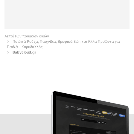
Αετοί των παιδικών ειδών
Παιδικά Ρούχα, Παιχνίδια, Βρεφικά Είδη και Άλλα Προϊόντα για
Παιδιά - Κορυδαλλός
Babycloud.gr