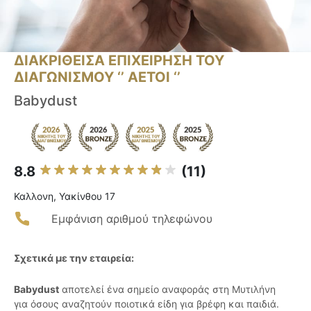
ΔΙΑΚΡΙΘΕΙΣΑ ΕΠΙΧΕΙΡΗΣΗ ΤΟΥ
ΔΙΑΓΩΝΙΣΜΟΥ ‘’ ΑΕΤΟΙ ‘’
Babydust
8.8
(11)
Καλλονη, Υακίνθου 17
Εμφάνιση αριθμού τηλεφώνου
Σχετικά με την εταιρεία:
Babydust
αποτελεί ένα σημείο αναφοράς στη Μυτιλήνη
για όσους αναζητούν ποιοτικά είδη για βρέφη και παιδιά.