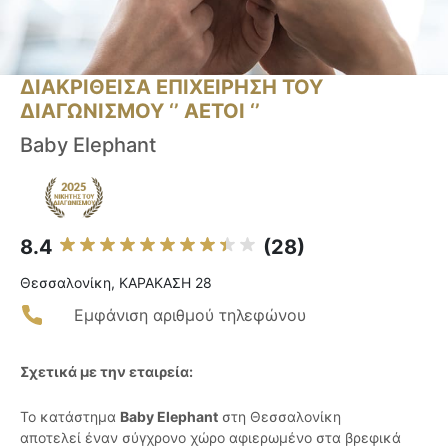
ΔΙΑΚΡΙΘΕΙΣΑ ΕΠΙΧΕΙΡΗΣΗ ΤΟΥ
ΔΙΑΓΩΝΙΣΜΟΥ ‘’ ΑΕΤΟΙ ‘’
Baby Elephant
8.4
(28)
Θεσσαλονίκη, ΚΑΡΑΚΑΣΗ 28
Εμφάνιση αριθμού τηλεφώνου
Σχετικά με την εταιρεία:
Το κατάστημα
Baby Elephant
στη Θεσσαλονίκη
αποτελεί έναν σύγχρονο χώρο αφιερωμένο στα βρεφικά