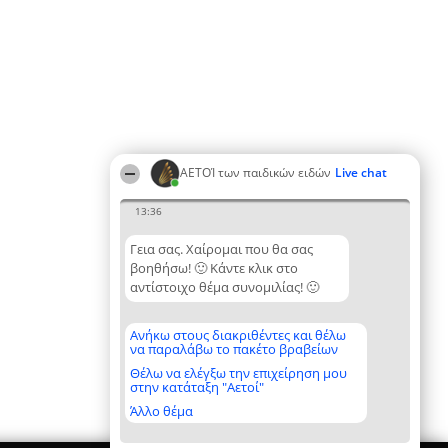
ΑΕΤΟΊ των παιδικών ειδών
Live chat
13:36
Γεια σας. Χαίρομαι που θα σας
βοηθήσω! 🙂 Κάντε κλικ στο
αντίστοιχο θέμα συνομιλίας! 🙂
Ανήκω στους διακριθέντες και θέλω
να παραλάβω το πακέτο βραβείων
Θέλω να ελέγξω την επιχείρηση μου
στην κατάταξη "Αετοί"
Άλλο θέμα