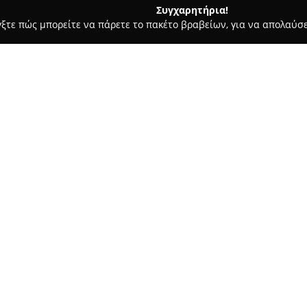
Συγχαρητήρια!
γξτε πώς μπορείτε να πάρετε το πακέτο βραβείων, για να απολαύσε
ίδια, Βρεφικά Είδη και Άλλα Προϊόντα για Παιδιά - Σέρρες
Baby
Σχετικά με την εταιρεία:
Το
Baby Life mayoral
στις Σέρ
2, διαθέτει μια ολοκληρωμένη 
στα ρούχα για βρέφη και παιδιά
από 0 έως 16 ετών.
Η επιχείρηση διαθέτει προϊόν
σύγχρονο στυλ για τα παιδιά.
μεταξύ των οποίων συγκαταλέγ
σχέδια και ανθεκτικά υφάσματ
παιδικής μόδας που τηρεί υψη
προσήλωση στη βιωσιμότητα, ε