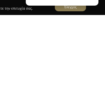
Έλεγχος
τε την επιτυχία σας.
 Life mayoral
ρες, που βρίσκεται στην οδό Ανατολικής Θράκης
γκάμα παιδικών ειδών. Η εταιρεία ειδικεύεται
, με ποικιλία για αγόρια και κορίτσια ηλικίας
τα υψηλής ποιότητας, συνδυάζοντας άνεση και
 Συνεργάζεται με γνωστά brands του χώρου,
εται η Mayoral, προσφέροντας καινοτόμα
α. Η εταιρεία Mayoral έχει έμφαση στην παροχή
λές προδιαγραφές ποιότητας, με επιπλέον
ντάσσοντας το project #ecofriends στις