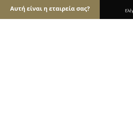
Αυτή είναι η εταιρεία σας?
Ελέ
Αετοί των παιδικών ειδών
Παιδικά Ρούχα, Παιχν
Baby Life mayoral
9.3
(23)
Σέρρες, Ανατολικής Θράκης 2
Εμφάνιση αριθμού τηλεφώνου