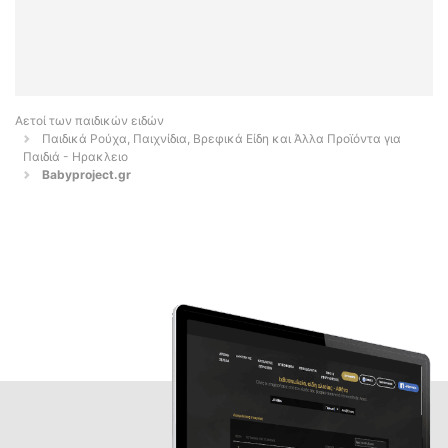
Αετοί των παιδικών ειδών
Παιδικά Ρούχα, Παιχνίδια, Βρεφικά Είδη και Άλλα Προϊόντα για
Παιδιά - Ηρακλειο
Babyproject.gr