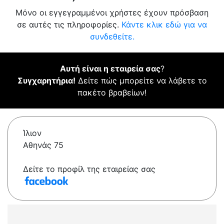
Μόνο οι εγγεγραμμένοι χρήστες έχουν πρόσβαση
σε αυτές τις πληροφορίες.
Κάντε κλικ εδώ για να
συνδεθείτε.
Αυτή είναι η εταιρεία σας
?
Συγχαρητήρια!
Δείτε πώς μπορείτε να λάβετε το
πακέτο βραβείων!
Ίλιον
Αθηνάς 75
Δείτε το προφίλ της εταιρείας σας