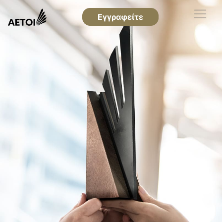
Εγγραφείτε