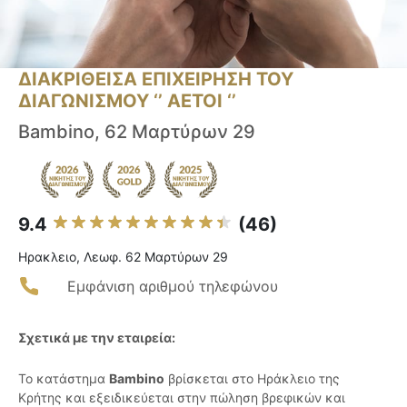
ΔΙΑΚΡΙΘΕΙΣΑ ΕΠΙΧΕΙΡΗΣΗ ΤΟΥ
ΔΙΑΓΩΝΙΣΜΟΥ ‘’ ΑΕΤΟΙ ‘’
Bambino, 62 Μαρτύρων 29
9.4
(46)
Ηρακλειο, Λεωφ. 62 Μαρτύρων 29
Εμφάνιση αριθμού τηλεφώνου
Σχετικά με την εταιρεία:
Το κατάστημα
Bambino
βρίσκεται στο Ηράκλειο της
Κρήτης και εξειδικεύεται στην πώληση βρεφικών και