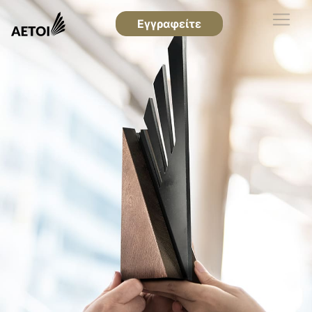
Εγγραφείτε