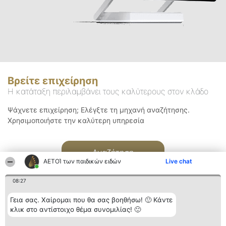
Βρείτε επιχείρηση
Η κατάταξη περιλαμβάνει τους καλύτερους στον κλάδο
Ψάχνετε επιχείρηση; Ελέγξτε τη μηχανή αναζήτησης.
Χρησιμοποιήστε την καλύτερη υπηρεσία
Αναζήτηση
ΑΕΤΟΊ των παιδικών ειδών
Live chat
08:27
Γεια σας. Χαίρομαι που θα σας βοηθήσω! 🙂 Κάντε
κλικ στο αντίστοιχο θέμα συνομιλίας! 🙂