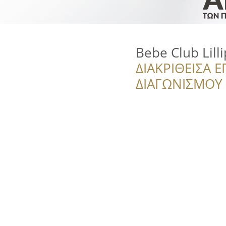
Bebe Club Lilli
ΔΙΑΚΡΙΘΕΙΣΑ Ε
ΔΙΑΓΩΝΙΣΜΟΥ ‘’