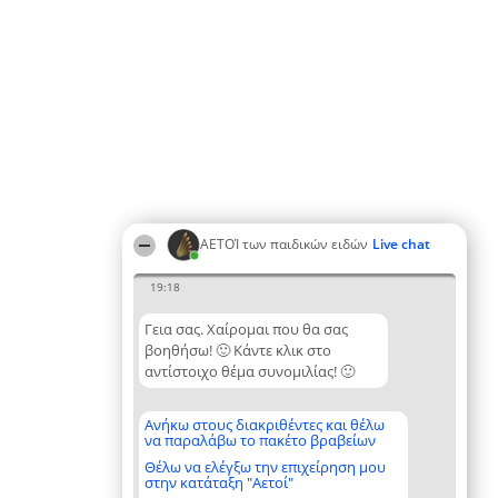
ΑΕΤΟΊ των παιδικών ειδών
Live chat
19:18
Γεια σας. Χαίρομαι που θα σας
βοηθήσω! 🙂 Κάντε κλικ στο
αντίστοιχο θέμα συνομιλίας! 🙂
Ανήκω στους διακριθέντες και θέλω
να παραλάβω το πακέτο βραβείων
Θέλω να ελέγξω την επιχείρηση μου
στην κατάταξη "Αετοί"