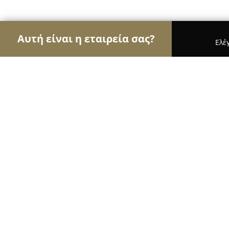
Αυτή είναι η εταιρεία σας?
Ελέ
Αετοί των παιδικών ειδών
Παιδικά Ρούχα, Παιχν
Bebe Club Lilliput
9.6
(141)
Ροδοσ, Καναδά 38
Εμφάνιση αριθμού τηλεφώνου