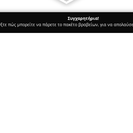
Συγχαρητήρια!
γξτε πώς μπορείτε να πάρετε το πακέτο βραβείων, για να απολαύσε
ίδια, Βρεφικά Είδη και Άλλα Προϊόντα για Παιδιά - Ροδοσ
Bebe 
Σχετικά με την εταιρεία:
Η
Bebe Club Lilliput
έχει την έ
τους σημαντικότερους προορισ
ειδών. Η εταιρεία εξειδικεύετ
που ανταποκρίνονται στις ανά
ηλικία. Στον χώρο της επιχείρ
επιλεγμένα βρεφικά και παιδι
την άνεση για διαφορετικά στυ