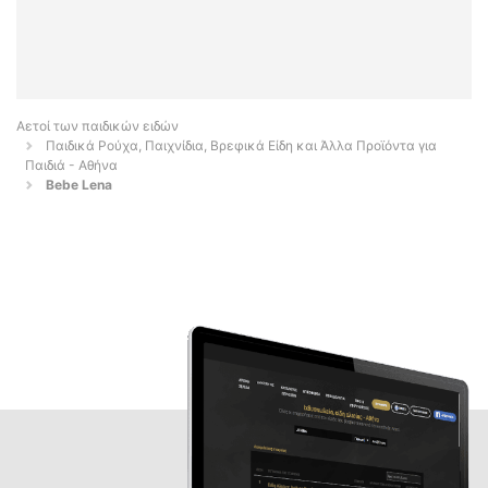
Αετοί των παιδικών ειδών
Παιδικά Ρούχα, Παιχνίδια, Βρεφικά Είδη και Άλλα Προϊόντα για
Παιδιά - Αθήνα
Bebe Lena