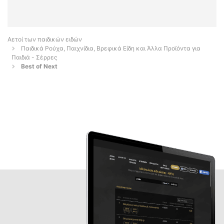
Αετοί των παιδικών ειδών
Παιδικά Ρούχα, Παιχνίδια, Βρεφικά Είδη και Άλλα Προϊόντα για
Παιδιά - Σέρρες
Best of Next