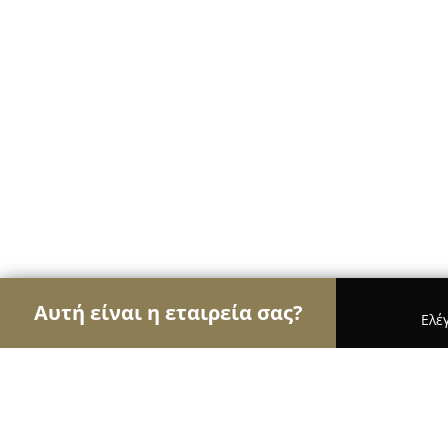
Αυτή είναι η εταιρεία σας?
Ελέ
Αετοί των παιδικών ειδών
Παιδικά Ρούχα, Παιχν