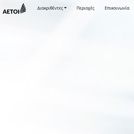
Διακριθέντες
Περιοχές
Επικοινωνία