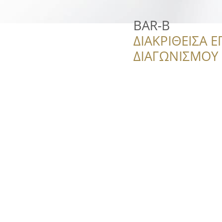
BAR-B
ΔΙΑΚΡΙΘΕΙΣΑ Ε
ΔΙΑΓΩΝΙΣΜΟΥ ‘’