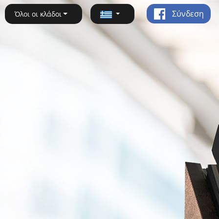
Σύνδεση
Όλοι οι κλάδοι