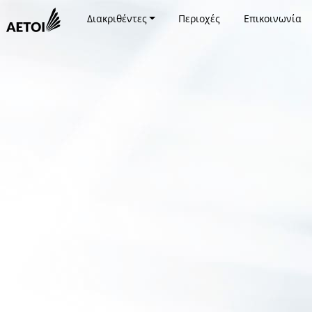
Διακριθέντες
Περιοχές
Επικοινωνία