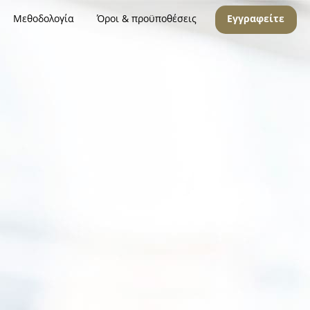
Μεθοδολογία
Όροι & προϋποθέσεις
Εγγραφείτε