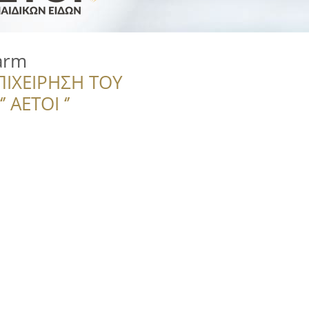
Farm
ΠΙΧΕΙΡΗΣΗ ΤΟΥ
 ΑΕΤΟΙ ‘’