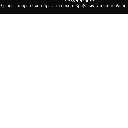
γξτε πώς μπορείτε να πάρετε το πακέτο βραβείων, για να απολαύσε
ίδια, Βρεφικά Είδη και Άλλα Προϊόντα για Παιδιά - Γέρακας
Are
Σχετικά με την εταιρεία:
Το
Arena Jr Fun Farm
βρίσκετα
σύγχρονο και εξοπλισμένο αν
ψυχαγωγία των παιδιών και τη
ποικίλες δραστηριότητες, όπω
φροντισμένο παιδότοπο που π
διαφορετικές ηλικίες. Η ασφά
συνεχούς επιτήρησης από ειδ
Ένα από τα βασικά πλεονεκτήμ
οργάνωσης παιδικών πάρτι, πρ
ενώ η διασκέδαση των παιδιώ