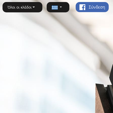
Σύνδεση
Όλοι οι κλάδοι