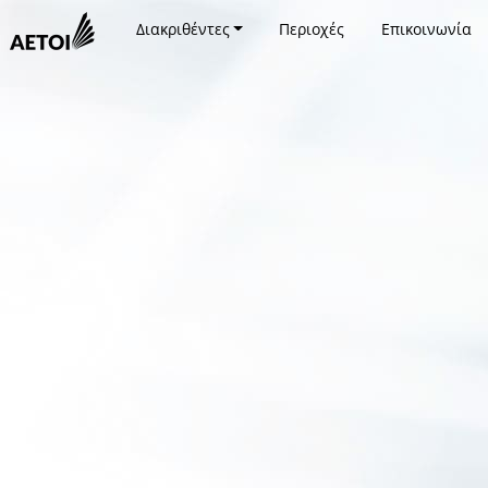
Διακριθέντες
Περιοχές
Επικοινωνία