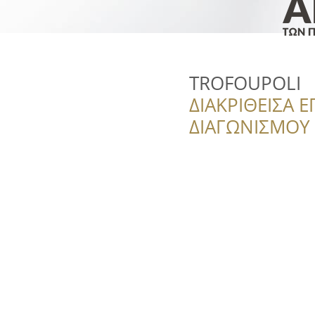
TROFOUPOLI
ΔΙΑΚΡΙΘΕΙΣΑ Ε
ΔΙΑΓΩΝΙΣΜΟΥ ‘’