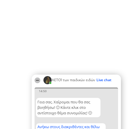
ΑΕΤΟΊ των παιδικών ειδών
Live chat
14:50
Γεια σας. Χαίρομαι που θα σας
βοηθήσω! 🙂 Κάντε κλικ στο
αντίστοιχο θέμα συνομιλίας! 🙂
Ανήκω στους διακριθέντες και θέλω