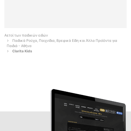
Αετοί των παιδικών ειδών
Παιδικά Ρούχα, Παιχνίδια, Βρεφικά Είδη και Άλλα Προϊόντα για
Παιδιά - Αθήνα
Clarita Kids