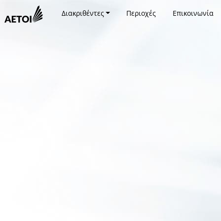
Διακριθέντες
Περιοχές
Επικοινωνία