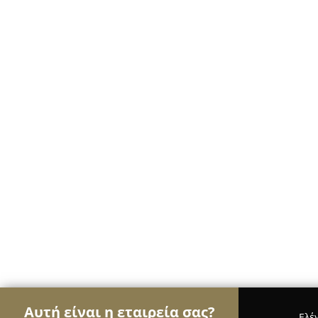
Αυτή είναι η εταιρεία σας?
Ελέ