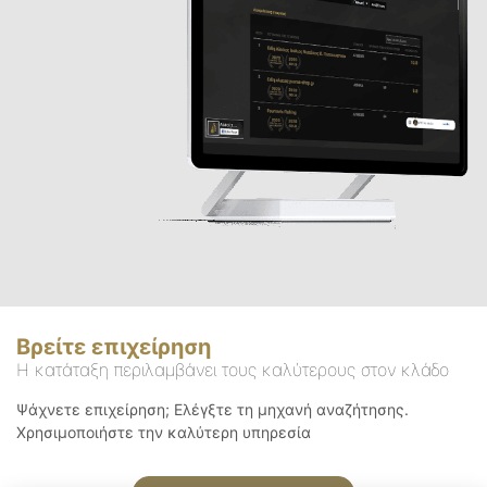
Βρείτε επιχείρηση
Η κατάταξη περιλαμβάνει τους καλύτερους στον κλάδο
Ψάχνετε επιχείρηση; Ελέγξτε τη μηχανή αναζήτησης.
Χρησιμοποιήστε την καλύτερη υπηρεσία