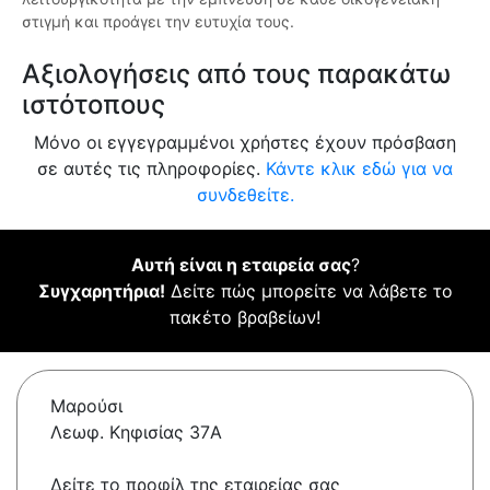
στιγμή και προάγει την ευτυχία τους.
Αξιολογήσεις από τους παρακάτω
ιστότοπους
Μόνο οι εγγεγραμμένοι χρήστες έχουν πρόσβαση
σε αυτές τις πληροφορίες.
Κάντε κλικ εδώ για να
συνδεθείτε.
Αυτή είναι η εταιρεία σας
?
Συγχαρητήρια!
Δείτε πώς μπορείτε να λάβετε το
πακέτο βραβείων!
Μαρούσι
Λεωφ. Κηφισίας 37A
Δείτε το προφίλ της εταιρείας σας