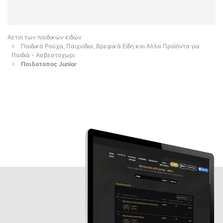
Αετοί των παιδικών ειδών
Παιδικά Ρούχα, Παιχνίδια, Βρεφικά Είδη και Άλλα Προϊόντα για
Παιδιά - Ασβεστοχωρι
Παιδοτοπος Junior