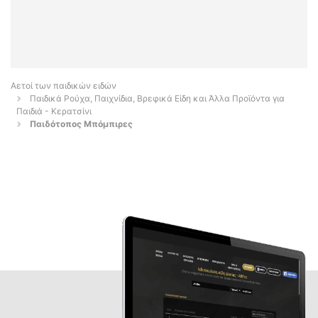
Αετοί των παιδικών ειδών
Παιδικά Ρούχα, Παιχνίδια, Βρεφικά Είδη και Άλλα Προϊόντα για
Παιδιά - Κερατσίνι
Παιδότοπος Μπόμπιρες