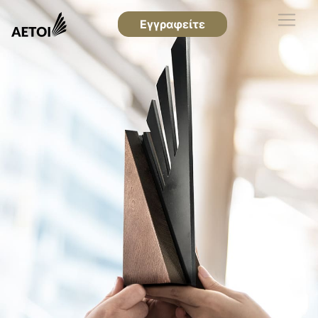
Εγγραφείτε