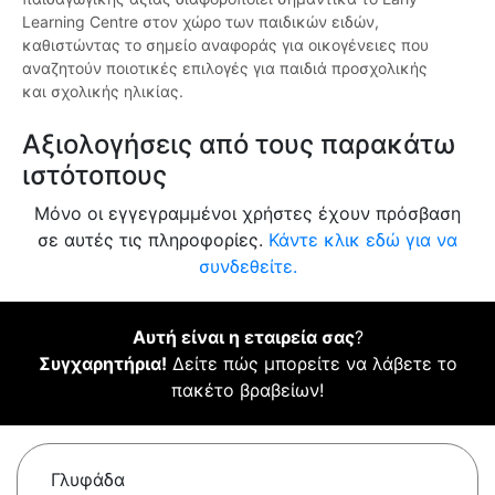
Learning Centre στον χώρο των παιδικών ειδών,
καθιστώντας το σημείο αναφοράς για οικογένειες που
αναζητούν ποιοτικές επιλογές για παιδιά προσχολικής
και σχολικής ηλικίας.
Αξιολογήσεις από τους παρακάτω
ιστότοπους
Μόνο οι εγγεγραμμένοι χρήστες έχουν πρόσβαση
σε αυτές τις πληροφορίες.
Κάντε κλικ εδώ για να
συνδεθείτε.
Αυτή είναι η εταιρεία σας
?
Συγχαρητήρια!
Δείτε πώς μπορείτε να λάβετε το
πακέτο βραβείων!
Γλυφάδα