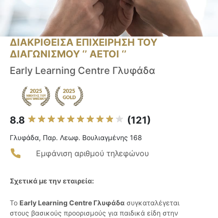
ΔΙΑΚΡΙΘΕΙΣΑ ΕΠΙΧΕΙΡΗΣΗ ΤΟΥ
ΔΙΑΓΩΝΙΣΜΟΥ ‘’ ΑΕΤΟΙ ‘’
Early Learning Centre Γλυφάδα
8.8
(121)
Γλυφάδα, Παρ. Λεωφ. Βουλιαγμένης 168
Εμφάνιση αριθμού τηλεφώνου
Σχετικά με την εταιρεία:
Το
Early Learning Centre Γλυφάδα
συγκαταλέγεται
στους βασικούς προορισμούς για παιδικά είδη στην