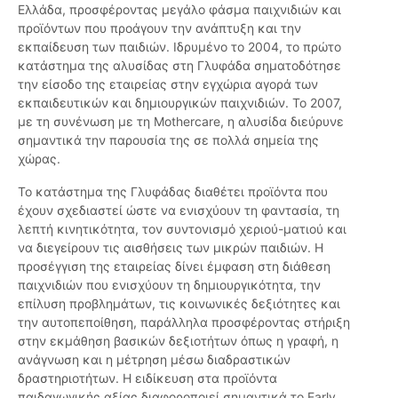
Ελλάδα, προσφέροντας μεγάλο φάσμα παιχνιδιών και
προϊόντων που προάγουν την ανάπτυξη και την
εκπαίδευση των παιδιών. Ιδρυμένο το 2004, το πρώτο
κατάστημα της αλυσίδας στη Γλυφάδα σηματοδότησε
την είσοδο της εταιρείας στην εγχώρια αγορά των
εκπαιδευτικών και δημιουργικών παιχνιδιών. Το 2007,
με τη συνένωση με τη Mothercare, η αλυσίδα διεύρυνε
σημαντικά την παρουσία της σε πολλά σημεία της
χώρας.
Το κατάστημα της Γλυφάδας διαθέτει προϊόντα που
έχουν σχεδιαστεί ώστε να ενισχύουν τη φαντασία, τη
λεπτή κινητικότητα, τον συντονισμό χεριού-ματιού και
να διεγείρουν τις αισθήσεις των μικρών παιδιών. Η
προσέγγιση της εταιρείας δίνει έμφαση στη διάθεση
παιχνιδιών που ενισχύουν τη δημιουργικότητα, την
επίλυση προβλημάτων, τις κοινωνικές δεξιότητες και
την αυτοπεποίθηση, παράλληλα προσφέροντας στήριξη
στην εκμάθηση βασικών δεξιοτήτων όπως η γραφή, η
ανάγνωση και η μέτρηση μέσω διαδραστικών
δραστηριοτήτων. Η ειδίκευση στα προϊόντα
παιδαγωγικής αξίας διαφοροποιεί σημαντικά το Early