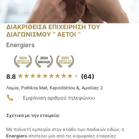
ΔΙΑΚΡΙΘΕΙΣΑ ΕΠΙΧΕΙΡΗΣΗ ΤΟΥ
ΔΙΑΓΩΝΙΣΜΟΥ ‘’ ΑΕΤΟΙ ‘’
Energiers
8.8
(64)
Λαμία, Politikos Mall, Kapodistriou &, Αμαλίας 2
Εμφάνιση αριθμού τηλεφώνου
Σχετικά με την εταιρεία:
Με πολυετή εμπειρία στον κλάδο των παιδικών ειδών, η
Energiers
αποτελεί μία από τις κορυφαίες εταιρείες