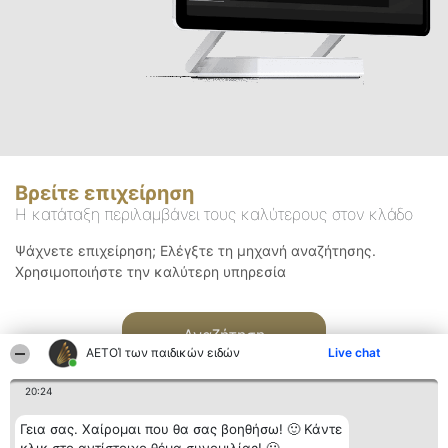
Βρείτε επιχείρηση
Η κατάταξη περιλαμβάνει τους καλύτερους στον κλάδο
Ψάχνετε επιχείρηση; Ελέγξτε τη μηχανή αναζήτησης.
Χρησιμοποιήστε την καλύτερη υπηρεσία
Αναζήτηση
ΑΕΤΟΊ των παιδικών ειδών
Live chat
20:24
Γεια σας. Χαίρομαι που θα σας βοηθήσω! 🙂 Κάντε