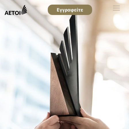
Εγγραφείτε