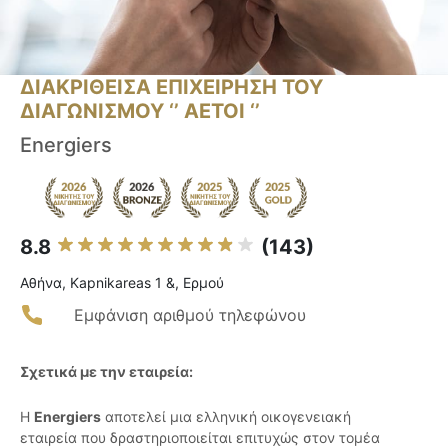
ΔΙΑΚΡΙΘΕΙΣΑ ΕΠΙΧΕΙΡΗΣΗ ΤΟΥ
ΔΙΑΓΩΝΙΣΜΟΥ ‘’ ΑΕΤΟΙ ‘’
Energiers
8.8
(143)
Αθήνα, Kapnikareas 1 &, Ερμού
Εμφάνιση αριθμού τηλεφώνου
Σχετικά με την εταιρεία:
Η
Energiers
αποτελεί μια ελληνική οικογενειακή
εταιρεία που δραστηριοποιείται επιτυχώς στον τομέα