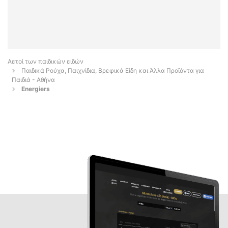
Αετοί των παιδικών ειδών
Παιδικά Ρούχα, Παιχνίδια, Βρεφικά Είδη και Άλλα Προϊόντα για
Παιδιά - Αθήνα
Energiers