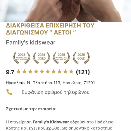
ΔΙΑΚΡΙΘΕΙΣΑ ΕΠΙΧΕΙΡΗΣΗ ΤΟΥ
ΔΙΑΓΩΝΙΣΜΟΥ ‘’ ΑΕΤΟΙ ‘’
Family's kidswear
9.7
(121)
Ηρακλειο, Ν. Πλαστήρα 113, Ηράκλειο, 71201
Εμφάνιση αριθμού τηλεφώνου
Σχετικά με την εταιρεία:
Η επιχείρηση
Family's Kidswear
εδρεύει στο Ηράκλειο
Κρήτης και έχει καθιερωθεί ως σημαντικό κατάστημα