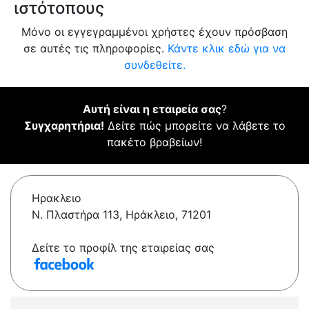
ιστότοπους
Μόνο οι εγγεγραμμένοι χρήστες έχουν πρόσβαση
σε αυτές τις πληροφορίες.
Κάντε κλικ εδώ για να
συνδεθείτε.
Αυτή είναι η εταιρεία σας
?
Συγχαρητήρια!
Δείτε πώς μπορείτε να λάβετε το
πακέτο βραβείων!
Ηρακλειο
Ν. Πλαστήρα 113, Ηράκλειο, 71201
Δείτε το προφίλ της εταιρείας σας