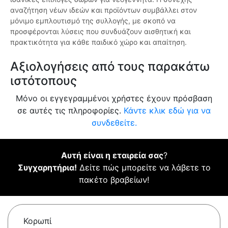
αναζήτηση νέων ιδεών και προϊόντων συμβάλλει στον
μόνιμο εμπλουτισμό της συλλογής, με σκοπό να
προσφέρονται λύσεις που συνδυάζουν αισθητική και
πρακτικότητα για κάθε παιδικό χώρο και απαίτηση.
Αξιολογήσεις από τους παρακάτω
ιστότοπους
Μόνο οι εγγεγραμμένοι χρήστες έχουν πρόσβαση
σε αυτές τις πληροφορίες.
Κάντε κλικ εδώ για να
συνδεθείτε.
Αυτή είναι η εταιρεία σας
?
Συγχαρητήρια!
Δείτε πώς μπορείτε να λάβετε το
πακέτο βραβείων!
Κορωπί