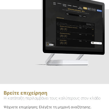
Βρείτε επιχείρηση
Η κατάταξη περιλαμβάνει τους καλύτερους στον κλάδο
Ψάχνετε επιχείρηση; Ελέγξτε τη μηχανή αναζήτησης.