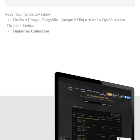
Αετοί των παιδικών ειδών
Παιδικά Ρούχα, Παιχνίδια, Βρεφικά Είδη και Άλλα Προϊόντα για
Παιδιά - Σινδοσ
Gialamas Collection