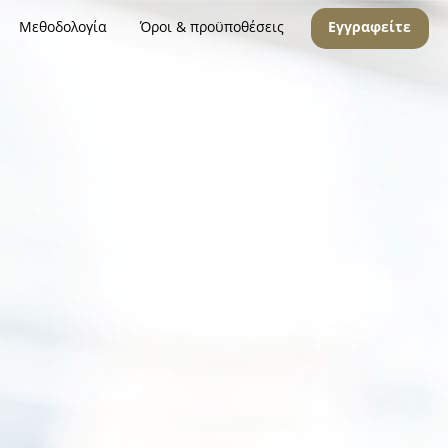
Μεθοδολογία
Όροι & προϋποθέσεις
Εγγραφείτε