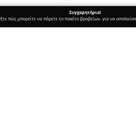
Συγχαρητήρια!
γξτε πώς μπορείτε να πάρετε το πακέτο βραβείων, για να απολαύσε
ίδια, Βρεφικά Είδη και Άλλα Προϊόντα για Παιδιά - Αθήνα
giog
ο
Σχετικά με την εταιρεία:
Το
giogio κατάστημα παιχνιδ
κατάστημα βρεφικών και παιδι
στην περιοχή του Γουδιού στη
συλλογή προϊόντων, κατάλληλη 
ξεκινώντας από βρεφικά παιχνί
ποικιλία της περιλαμβάνει ηλε
κουδουνίστρες και λούτρινα ζω
επιτραπέζια παιχνίδια. Στόχος
της ανάπτυξης των παιδιών μέ