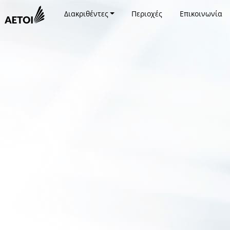
Διακριθέντες
Περιοχές
Επικοινωνία