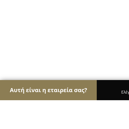
Αυτή είναι η εταιρεία σας?
Ελέ
Αετοί των παιδικών ειδών
Παιδικά Ρούχα, Παιχν