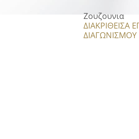
Ζουζουνια
ΔΙΑΚΡΙΘΕΙΣΑ Ε
ΔΙΑΓΩΝΙΣΜΟΥ ‘’