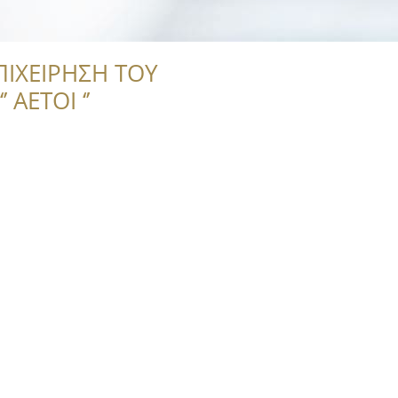
ΠΙΧΕΙΡΗΣΗ ΤΟΥ
 ΑΕΤΟΙ ‘’